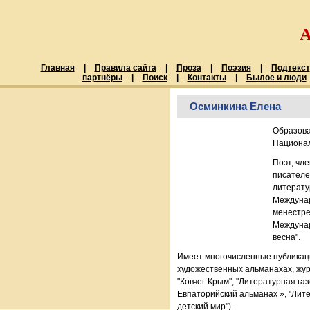
Главная
|
Правила сайта
|
Проза
|
Поэзия
|
Подтекст
партнёры
|
Поиск
|
Контакты
|
Былое и люди
Осминкина Елена
Образова
Национал
Поэт, чле
писателе
литерату
Междунар
менестре
Междунар
весна".
Имеет многочисленные публикаци
художественных альманахах, жур
"Ковчег-Крым", "Литературная газ
Евпаторийский альманах », "Лит
детский мир").