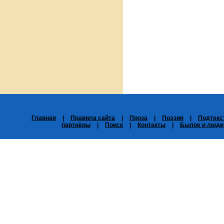
Главная
|
Правила сайта
|
Проза
|
Поэзия
|
Подтекс
партнёры
|
Поиск
|
Контакты
|
Былое и люди