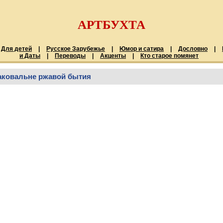
АРТБУХТА
Для детей
|
Русское Зарубежье
|
Юмор и сатира
|
Дословно
|
и Даты
|
Переводы
|
Акценты
|
Кто старое помянет
аковальне ржавой бытия