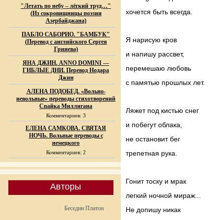
"Летать по небу – лёгкий труд…"
хочется быть всегда.
(Из сокровищницы поэзии
Азербайджана)
ПАБЛО САБОРИО. "БАМБУК"
Я нарисую кров
(Перевод с английского Сергея
Гринева)
и напишу рассвет,
ЯНА ДЖИН. ANNO DOMINI —
перемешаю любовь
ГИБЛЫЕ ДНИ. Перевод Нодара
Джин
с памятью прошлых лет.
АЛЕНА ПОДОБЕД. «Вольно-
невольные» переводы стихотворений
Спайка Миллигана
Ляжет под кистью снег
Комментариев: 3
и побегут облака,
ЕЛЕНА САМКОВА. СВЯТАЯ
НОЧЬ. Вольные переводы с
не остановит бег
немецкого
Комментариев: 2
трепетная рука.
Гонит тоску и мрак
Авторы
легкий ночной мираж...
Беседин Платон
Не допишу никак