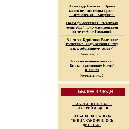
Александр Евсюков: "Прием
заявок первого сезона премии
"Антоновка 40+" завершен"
Гран-При фестиваля "Чеховская
осень-2017" присужден донецкой
поэтессе Анне Ревякиной
Валентин Курбатов о Валентине
Распутине: "Люди бежали к нему,
как к собственному сердцу"
Комментариев: 1
Эскиз на мамином пианино.
Беседа с художником Еленой
Юшиной
Комментариев: 2
Былое и люди
"ТАК ЖИЛИ ПОЭТЫ..."
ВАЛЕРИЙ АВДЕЕВ
ТАТЬЯНА ПАРСАНОВА.
"КОГДА ЗАКОНЧИЛОСЬ
ДЕТСТВО"