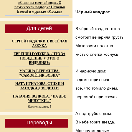
«Знаки на светлой воде». О
поэтической подборке Натальи
Баевой в журнале «Москва»
Чёрный квадрат
Для детей
В чёрный квадрат окна
смотрит вечерняя грусть.
СЕРГЕЙ ПАДАЛКИН. ВЕСЁЛАЯ
Матовости полотна
АЗБУКА
ЕВГЕНИЙ ГОЛУБЕВ. «ЧТО ЗА
кистью слегка коснусь
ПОВЕДЕНИЕ У ЭТОГО
ВИДЕНИЯ?»
И нарисую дом:
МАРИНА БЕРЕЖНЕВА.
"САМОЛЁТИК ВОВКА"
в доме горит очаг –
НАТА ИГНАТОВА. СТИХИ И
всё, что томило днем,
ЗАГАДКИ ДЛЯ ДЕТЕЙ
НАТАЛИЯ ВОЛКОВА. "НА ДВЕ
перестаёт при свечах.
МИНУТКИ..."
Комментариев: 1
А над трубою дым.
Переводы
В небе горит звезда.
Месяцу молодым