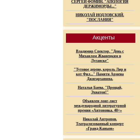
СЕРГЕЙ ФОМИН. "АПОЛОГИЯ
ДЕРЖИМОРДЫ..."
НИКОЛАЙ ИОДЛОВСКИЙ.
"ПОСЛАНИЯ"
Акценты
Владимир Спектор. "День с
Михаилом Жванецким в
Луганске"
"Тутовое дерево, король Лир и
кот Фил..." Памяти Армена
Джигарханяна.
Наталья Баева. "Прощай,
Эхнатон!"
Объявлен лонг-лист
международной литературной
премии «Антоновка. 40+»
Николай Антропов.
Театрализованный концерт
«Гранд-Каньон»