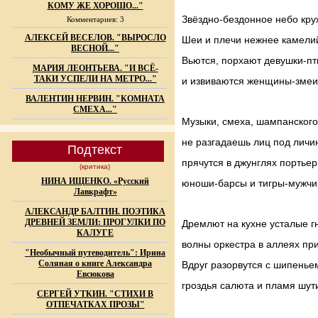
КОМУ ЖЕ ХОРОШО..."
Звёздно-бездонное небо кру
Комментариев: 3
АЛЕКСЕЙ ВЕСЕЛОВ. "ВЫРОСЛО
Шеи и плечи нежнее камели
ВЕСНОЙ..."
Вьются, порхают девушки-пт
МАРИЯ ЛЕОНТЬЕВА. "И ВСЁ-
ТАКИ УСПЕЛИ НА МЕТРО..."
и извиваются женщины-змеи
ВАЛЕНТИН НЕРВИН. "КОМНАТА
СМЕХА..."
Музыки, смеха, шампанского
не разгадаешь лиц под личи
Подтекст
прячутся в джунглях портьер
(критика)
НИНА ИЩЕНКО. «Русский
юноши-барсы и тигры-мужчи
Лавкрафт»
АЛЕКСАНДР БАЛТИН. ПОЭТИКА
ДРЕВНЕЙ ЗЕМЛИ: ПРОГУЛКИ ПО
Дремлют на кухне усталые г
КАЛУГЕ
волны оркестра в аллеях при
"Необычный путеводитель": Ирина
Соляная о книге Александра
Вдруг разорвутся с шипенье
Евсюкова
гроздья салюта и пламя шут
СЕРГЕЙ УТКИН. "СТИХИ В
ОТПЕЧАТКАХ ПРОЗЫ"