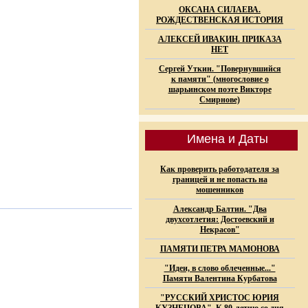
ОКСАНА СИЛАЕВА.
РОЖДЕСТВЕНСКАЯ ИСТОРИЯ
АЛЕКСЕЙ ИВАКИН. ПРИКАЗА
НЕТ
Сергей Уткин. "Повернувшийся
к памяти" (многословие о
шарьинском поэте Викторе
Смирнове)
Имена и Даты
Как проверить работодателя за
границей и не попасть на
мошенников
Александр Балтин. "Два
двухсотлетия: Достоевский и
Некрасов"
ПАМЯТИ ПЕТРА МАМОНОВА
"Идеи, в слово облеченные..."
Памяти Валентина Курбатова
"РУССКИЙ ХРИСТОС ЮРИЯ