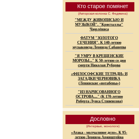
Кто старое помянет
(Авторская колонка С. Федякина)
"МЕЖДУ ЖИВОПИСЬЮ И
МУЗЫКОЙ". "Кристаллы"
Чюрлёниса
ФАТУМ "ЗОЛОТОГО
СЕЧЕНИЯ". К 140-летию
музыковеда Леонида Сабанеева
"Я УМРУ В КРЕЩЕНСКИЕ
МОРОЗЫ..." К 50-летию со дня
смерти Николая Рубцова
«ФИЛОСОФСКИЕ ТЕТРАДИ» И
ЗАГАДКИ ЧЕРНОВИКА
(Ленинские «нотабены»)
"ИЗ НАРИСОВАННОГО
ОСТРОВА...." (К 170-летию
Роберта Луиса Стивенсона)
Дословно
(Интервью, монологи)
«Атака - молчаливое дело». К 95-
летию Леонида Аринштейна