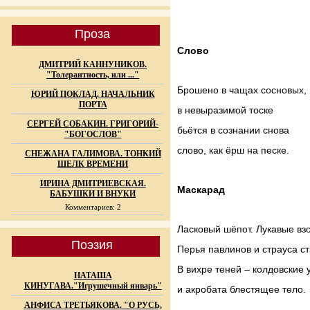
Проза
Слово
ДМИТРИЙ КАННУНИКОВ.
"Толерантность, или ..."
Брошено в чащах сосновых,
ЮРИЙ ПОКЛАД. НАЧАЛЬНИК
ПОРТА
в невыразимой тоске
СЕРГЕЙ СОБАКИН. ГРИГОРИЙ-
бьётся в сознании снова
"БОГОСЛОВ"
слово, как ёрш на песке.
СНЕЖАНА ГАЛИМОВА. ТОНКИЙ
ШЕЛК ВРЕМЕНИ
ИРИНА ДМИТРИЕВСКАЯ.
Маскарад
БАБУШКИ И ВНУКИ
Комментариев: 2
Ласковый шёпот. Лукавые вз
Поэзия
Перья павлинов и страуса с
В вихре теней – колдовские 
НАТАША
КИНУГАВА."Игрушечный январь"
и акробата блестящее тело.
АНФИСА ТРЕТЬЯКОВА. "О РУСЬ,