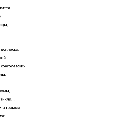
жится.
й.
ицы,
.
 всплески,
ной –
 конголезских
ны.
номы,
тихли...
м и громом
ихи.