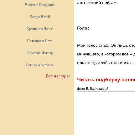
этот зимний пейзаж.
Чикунов Владимир
Хащин Юрий
Голос
Крапивина Дарья
Потёмкина Ната
Мой голос слаб. Он лишь от
Коротков Ингвар
минувшего, в котором всё –
иль отзвуки забытого стиха...
Рогова Анастасия
Все авторы
Читать подборку полн
фото Е. Васильевой