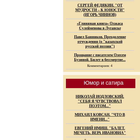
СЕРГЕЙ ФЕДЯКИН. "ОТ
МУДРОСТИ – К ЮНОСТИ"
(ИГОРЬ ЧИННОВ)
«Глиняная книга» Олжаса
Сулейменова в Луганске
Павел Банников. Преодоление
отчуждения (о "казахской
русской поэзии")
Прощание с писателем Олесем
Бузиной. Билет в бессмертие...
Комментариев: 4
Юмор и сатира
НИКОЛАЙ ИОДЛОВСКИЙ.
"СЕБЯ Я ЧУВСТВОВАЛ
ПОЭТОМ..."
МИХАИЛ КОВСАН. "ЧТО В
ИМЕНИ..."
ЕВГЕНИЙ ИМИШ. "БАЛЕТ.
МЕЧЕТЬ. ВЕРА ИВАНОВНА"