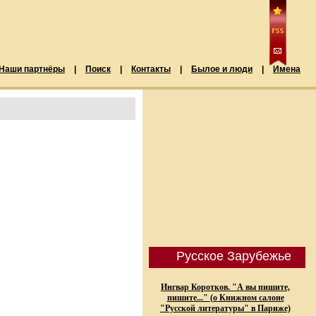
Наши партнёры
|
Поиск
|
Контакты
|
Былое и люди
|
Имена
Русское Зарубежье
Ингвар Коротков. "А вы пишите,
пишите..." (о Книжном салоне
"Русской литературы" в Париже)