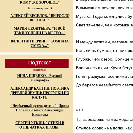
КОМУ ЖЕ ХОРОШО..."
В вымокшем вечере, вечно и
Комментариев: 3
АЛЕКСЕЙ ВЕСЕЛОВ. "ВЫРОСЛО
Музыка. Годы сомкнулись бу
ВЕСНОЙ..."
Свет тяжелей, чем котомка з
МАРИЯ ЛЕОНТЬЕВА. "И ВСЁ-
ТАКИ УСПЕЛИ НА МЕТРО..."
ВАЛЕНТИН НЕРВИН. "КОМНАТА
И между ветвями, ветрами в
СМЕХА..."
Есть лишь бумага, от почерк
Глубже, чем озеро. Солнце 
Подтекст
Бросилось в очи. Круги бегут
(критика)
НИНА ИЩЕНКО. «Русский
Гонят раздумья осенними л
Лавкрафт»
До берегов незабытого светл
АЛЕКСАНДР БАЛТИН. ПОЭТИКА
ДРЕВНЕЙ ЗЕМЛИ: ПРОГУЛКИ ПО
КАЛУГЕ
"Необычный путеводитель": Ирина
Соляная о книге Александра
* * *
Евсюкова
Ты вырезаешь из мрамора ст
СЕРГЕЙ УТКИН. "СТИХИ В
ОТПЕЧАТКАХ ПРОЗЫ"
Стылое слово - на волю, как