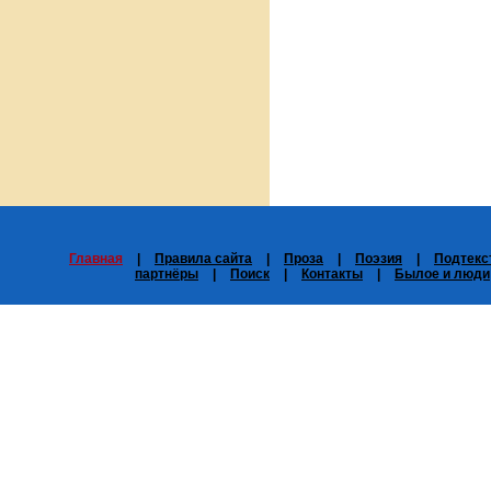
Главная
|
Правила сайта
|
Проза
|
Поэзия
|
Подтекс
партнёры
|
Поиск
|
Контакты
|
Былое и люди