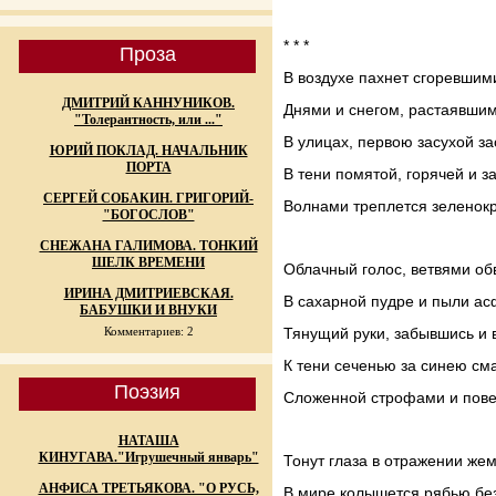
* * *
Проза
В воздухе пахнет сгоревшим
ДМИТРИЙ КАННУНИКОВ.
Днями и снегом, растаявшим
"Толерантность, или ..."
В улицах, первою засухой за
ЮРИЙ ПОКЛАД. НАЧАЛЬНИК
ПОРТА
В тени помятой, горячей и з
СЕРГЕЙ СОБАКИН. ГРИГОРИЙ-
Волнами треплется зелено
"БОГОСЛОВ"
СНЕЖАНА ГАЛИМОВА. ТОНКИЙ
ШЕЛК ВРЕМЕНИ
Облачный голос, ветвями о
ИРИНА ДМИТРИЕВСКАЯ.
В сахарной пудре и пыли ас
БАБУШКИ И ВНУКИ
Комментариев: 2
Тянущий руки, забывшись и 
К тени сеченью за синею см
Поэзия
Сложенной строфами и пове
НАТАША
КИНУГАВА."Игрушечный январь"
Тонут глаза в отражении жем
АНФИСА ТРЕТЬЯКОВА. "О РУСЬ,
В мире колышется рябью б