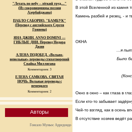
"Летать по небу – лёгкий труд…"
В этой Вселенной из камня т
(Из сокровищницы поэзии
Азербайджана)
Камень разбей и резец, - и т
ПАБЛО САБОРИО. "БАМБУК"
(Перевод с английского Сергея
Гринева)
ЯНА ДЖИН. ANNO DOMINI —
ОКНА
ГИБЛЫЕ ДНИ. Перевод Нодара
Джин
…я пыт
АЛЕНА ПОДОБЕД. «Вольно-
Было б
невольные» переводы стихотворений
Спайка Миллигана
Комментариев: 3
(Кон
ЕЛЕНА САМКОВА. СВЯТАЯ
НОЧЬ. Вольные переводы с
немецкого
Комментариев: 2
Окно в окно – как глаза в гла
Если кто-то забывает задёрн
Чей-то взгляд, как в осень в
Авторы
В отсутствие хозяев ведёт ра
Гонсало Муньос Арредондо