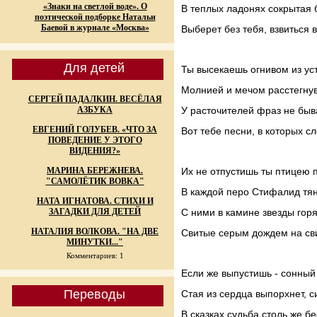
«Знаки на светлой воде». О
В теплых ладонях сокрытая 
поэтической подборке Натальи
Баевой в журнале «Москва»
Выберет без тебя, взвиться в
Для детей
Ты высекаешь огнивом из уст
Молнией и мечом расстегнув
СЕРГЕЙ ПАДАЛКИН. ВЕСЁЛАЯ
АЗБУКА
У расточителей фраз не быв
ЕВГЕНИЙ ГОЛУБЕВ. «ЧТО ЗА
Вот тебе песни, в которых с
ПОВЕДЕНИЕ У ЭТОГО
ВИДЕНИЯ?»
МАРИНА БЕРЕЖНЕВА.
Их не отпустишь ты птицею п
"САМОЛЁТИК ВОВКА"
В каждой перо Стифалид тян
НАТА ИГНАТОВА. СТИХИ И
ЗАГАДКИ ДЛЯ ДЕТЕЙ
С ними в камине звезды горя
НАТАЛИЯ ВОЛКОВА. "НА ДВЕ
Свитые серым дождем на сви
МИНУТКИ..."
Комментариев: 1
Если же выпустишь - сонный
Переводы
Стая из сердца выпорхнет, с
В сказках судьба столь же б