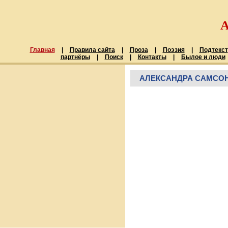
Главная
|
Правила сайта
|
Проза
|
Поэзия
|
Подтекст
партнёры
|
Поиск
|
Контакты
|
Былое и люди
АЛЕКСАНДРА САМСОН