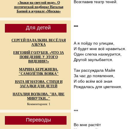
Возглавив театр теней.
«Знаки на светлой воде». О
поэтической подборке Натальи
Баевой в журнале «Москва»
***
Для детей
СЕРГЕЙ ПАДАЛКИН. ВЕСЁЛАЯ
А я пойду по улицам,
АЗБУКА
И будет мне всё нравиться.
ЕВГЕНИЙ ГОЛУБЕВ. «ЧТО ЗА
Один слегка нахмурится,
ПОВЕДЕНИЕ У ЭТОГО
Другой заулыбается.
ВИДЕНИЯ?»
МАРИНА БЕРЕЖНЕВА.
Так рассуждала Майя
"САМОЛЁТИК ВОВКА"
За час до появления,
И обо всём всё зная
НАТА ИГНАТОВА. СТИХИ И
ЗАГАДКИ ДЛЯ ДЕТЕЙ
Рождалась для цветения.
НАТАЛИЯ ВОЛКОВА. "НА ДВЕ
МИНУТКИ..."
Комментариев: 1
***
Переводы
Во мне растёт