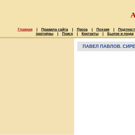
Главная
|
Правила сайта
|
Проза
|
Поэзия
|
Подтекст
партнёры
|
Поиск
|
Контакты
|
Былое и люди
ПАВЕЛ ПАВЛОВ. СИР