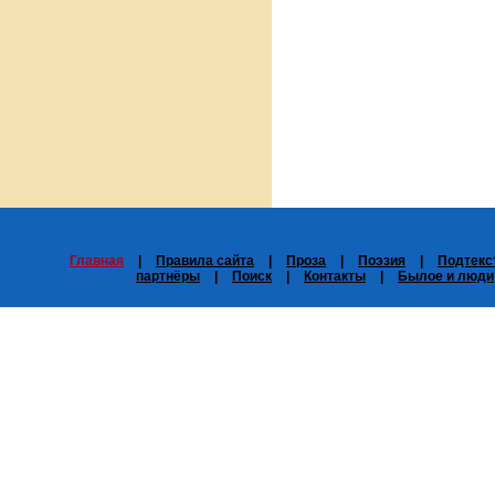
Главная
|
Правила сайта
|
Проза
|
Поэзия
|
Подтекс
партнёры
|
Поиск
|
Контакты
|
Былое и люди