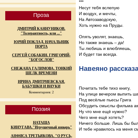
***
Несут тебя вслепую
И воздух, и мечты,
Проза
На Автозаводскую,
Хоть нужно на Пруды.
ДМИТРИЙ КАННУНИКОВ.
"Толерантность, или ..."
Опять уволят, знаешь,
ЮРИЙ ПОКЛАД. НАЧАЛЬНИК
Но также знаешь – да!
ПОРТА
Ты любишь и влюбляешь,
И будет так всегда.
СЕРГЕЙ СОБАКИН. ГРИГОРИЙ-
"БОГОСЛОВ"
Навеяно рассказ
СНЕЖАНА ГАЛИМОВА. ТОНКИЙ
ШЕЛК ВРЕМЕНИ
ИРИНА ДМИТРИЕВСКАЯ.
БАБУШКИ И ВНУКИ
Почитать тебе тихо книгу,
Комментариев: 2
На улице вечером выпить ш
Под весёлые пьесы Грига
Обсудить смыслы фильма ам
Поэзия
Ну что мне ещё нужно?
Чего мне ещё хотеть?
НАТАША
Ничего больше. Лишь бы бы
КИНУГАВА."Игрушечный январь"
И тебе нравилось на меня с
АНФИСА ТРЕТЬЯКОВА. "О РУСЬ,