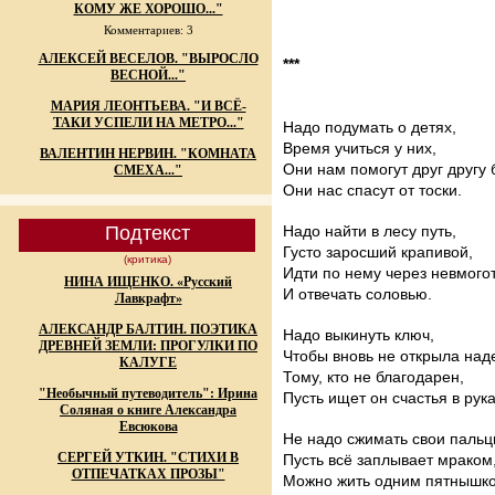
КОМУ ЖЕ ХОРОШО..."
Комментариев: 3
АЛЕКСЕЙ ВЕСЕЛОВ. "ВЫРОСЛО
***
ВЕСНОЙ..."
МАРИЯ ЛЕОНТЬЕВА. "И ВСЁ-
ТАКИ УСПЕЛИ НА МЕТРО..."
Надо подумать о детях,
Время учиться у них,
ВАЛЕНТИН НЕРВИН. "КОМНАТА
Они нам помогут друг другу 
СМЕХА..."
Они нас спасут от тоски.
Подтекст
Надо найти в лесу путь,
Густо заросший крапивой,
(критика)
Идти по нему через невмогот
НИНА ИЩЕНКО. «Русский
И отвечать соловью.
Лавкрафт»
АЛЕКСАНДР БАЛТИН. ПОЭТИКА
Надо выкинуть ключ,
ДРЕВНЕЙ ЗЕМЛИ: ПРОГУЛКИ ПО
Чтобы вновь не открыла над
КАЛУГЕ
Тому, кто не благодарен,
"Необычный путеводитель": Ирина
Пусть ищет он счастья в рука
Соляная о книге Александра
Евсюкова
Не надо сжимать свои пальц
СЕРГЕЙ УТКИН. "СТИХИ В
Пусть всё заплывает мраком
ОТПЕЧАТКАХ ПРОЗЫ"
Можно жить одним пятнышко