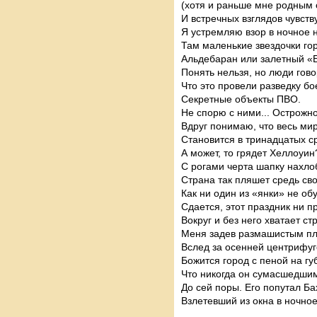
(хотя и раньше мне родным 
И встречных взглядов чувств
Я устремляю взор в ночное 
Там маленькие звездочки гор
Альдебаран или залетный «
Понять нельзя, но люди гово
Что это провели разведку б
Секретные объекты ПВО.
Не спорю с ними... Острожно
Вдруг понимаю, что весь мир
Становится в тринадцатых с
А может, то грядет Хеллоуин
С рогами черта шапку нахло
Страна так пляшет средь сво
Как ни один из «янки» не об
Сдается, этот праздник ни п
Вокруг и без него хватает ст
Меня задев размашистым пл
Вслед за осенней центрифуг
Божится город с пеной на гу
Что никогда он сумасшедши
До сей поры. Его попутал Ба
Взлетевший из окна в ночное