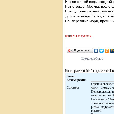
И взяв святой воды, каждый 
Ныне вокруг Москва: возле ш
Блещут огни реклам, музыка 
Доллары вверх парят, в гости
Но, переплыв моря, прежним
фото Н. Печерского
Поделиться…
Шеметова Ольга
No template variable for tags was declar
Роман
Казимирский
Странно двоякое 
Сутоморе
такое... Самому с
Понравилась ли п
меня, если кого о
Но что тогда? Как
Такой честностью
ритма - подумаеш
рифмой.