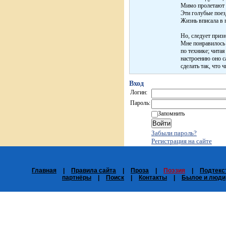
Мимо пролетают 
Эти голубые поез
Жизнь вписала в 
Но, следует призн
Мне понравилось 
по технике; читая
настроению оно с
сделать так, что 
Вход
Логин:
Пароль:
Запомнить
Забыли пароль?
Регистрация на сайте
Главная
|
Правила сайта
|
Проза
|
Поэзия
|
Подтекс
партнёры
|
Поиск
|
Контакты
|
Былое и люди