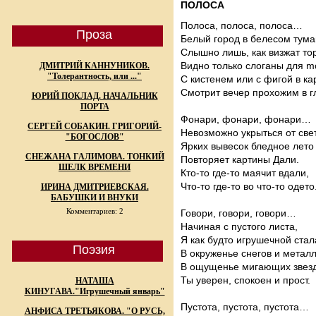
ПОЛОСА
Полоса, полоса, полоса…
Проза
Белый город в белесом тума
Слышно лишь, как визжат то
Видно только слоганы для m
ДМИТРИЙ КАННУНИКОВ.
"Толерантность, или ..."
С кистенем или с фигой в к
Смотрит вечер прохожим в г
ЮРИЙ ПОКЛАД. НАЧАЛЬНИК
ПОРТА
Фонари, фонари, фонари…
СЕРГЕЙ СОБАКИН. ГРИГОРИЙ-
Невозможно укрыться от све
"БОГОСЛОВ"
Ярких вывесок бледное лето
СНЕЖАНА ГАЛИМОВА. ТОНКИЙ
Повторяет картины Дали.
ШЕЛК ВРЕМЕНИ
Кто-то где-то маячит вдали,
Что-то где-то во что-то одето
ИРИНА ДМИТРИЕВСКАЯ.
БАБУШКИ И ВНУКИ
Комментариев: 2
Говори, говори, говори…
Начиная с пустого листа,
Я как будто игрушечной стал
Поэзия
В окруженье снегов и металл
В ощущенье мигающих звез
Ты уверен, спокоен и прост.
НАТАША
КИНУГАВА."Игрушечный январь"
Пустота, пустота, пустота…
АНФИСА ТРЕТЬЯКОВА. "О РУСЬ,