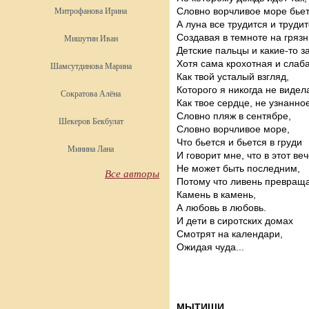
Словно ворчливое море бьет
Митрофанова Ирина
А луна все трудится и трудит
Создавая в темноте на грязн
Мишутин Иван
Детские пальцы и какие-то з
Хотя сама крохотная и слаба
Шамсутдинова Марина
Как твой усталый взгляд,
Которого я никогда не видел
Сократова Алёна
Как твое сердце, не узнанно
Словно пляж в сентябре,
Шекеров Бекбулат
Словно ворчливое море,
Что бьется и бьется в груди
Минина Лана
И говорит мне, что в этот ве
Не может быть последним,
Все авторы
Потому что ливень превраща
Камень в камень,
А любовь в любовь.
И дети в сиротских домах
Смотрят на календари,
Ожидая чуда...
МЫТИЩИ