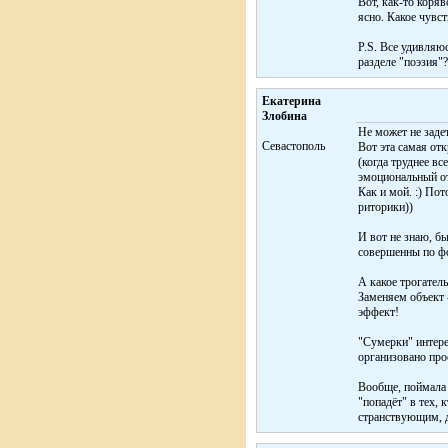
Вот, как-то коря
ясно. Какое чувс
P.S. Все удивляю
разделе "поэзия"?
Екатерина
Злобина
Не может не заде
Cевастополь
Вот эта самая от
(когда труднее вс
эмоциональный от
Как и мой. :) Пот
риторики))
И вот не знаю, б
совершенны по ф
А какое трогатель
Заменяем объект 
эффект!
"Сумерки" интере
организовано про
Вообще, поймала 
"попадёт" в тех,
странствующим, да