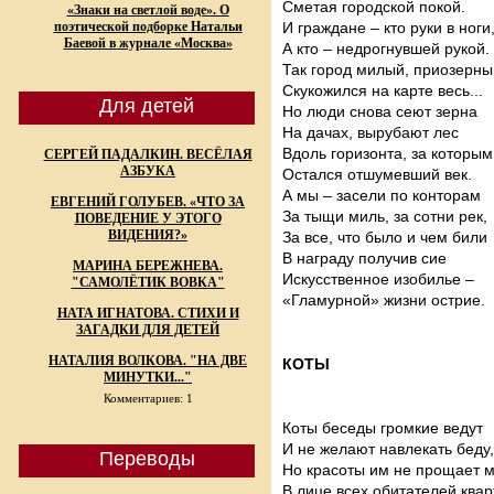
Сметая городской покой.
«Знаки на светлой воде». О
поэтической подборке Натальи
И граждане – кто руки в ноги
Баевой в журнале «Москва»
А кто – недрогнувшей рукой.
Так город милый, приозерны
Скукожился на карте весь...
Для детей
Но люди снова сеют зерна
На дачах, вырубают лес
Вдоль горизонта, за которым
СЕРГЕЙ ПАДАЛКИН. ВЕСЁЛАЯ
АЗБУКА
Остался отшумевший век.
А мы – засели по конторам
ЕВГЕНИЙ ГОЛУБЕВ. «ЧТО ЗА
За тыщи миль, за сотни рек,
ПОВЕДЕНИЕ У ЭТОГО
ВИДЕНИЯ?»
За все, что было и чем били
В награду получив сие
МАРИНА БЕРЕЖНЕВА.
Искусственное изобилье –
"САМОЛЁТИК ВОВКА"
«Гламурной» жизни острие.
НАТА ИГНАТОВА. СТИХИ И
ЗАГАДКИ ДЛЯ ДЕТЕЙ
НАТАЛИЯ ВОЛКОВА. "НА ДВЕ
КОТЫ
МИНУТКИ..."
Комментариев: 1
Коты беседы громкие ведут
И не желают навлекать беду,
Переводы
Но красоты им не прощает 
В лице всех обитателей квар