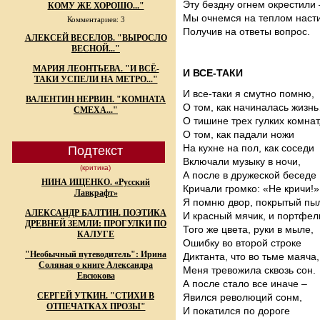
Эту бездну огнем окрестили 
КОМУ ЖЕ ХОРОШО..."
Мы очнемся на теплом наст
Комментариев: 3
Получив на ответы вопрос.
АЛЕКСЕЙ ВЕСЕЛОВ. "ВЫРОСЛО
ВЕСНОЙ..."
МАРИЯ ЛЕОНТЬЕВА. "И ВСЁ-
И ВСЕ-ТАКИ
ТАКИ УСПЕЛИ НА МЕТРО..."
И все-таки я смутно помню,
ВАЛЕНТИН НЕРВИН. "КОМНАТА
О том, как начиналась жизн
СМЕХА..."
О тишине трех гулких комнат
О том, как падали ножи
На кухне на пол, как соседи
Подтекст
Включали музыку в ночи,
(критика)
А после в дружеской беседе
НИНА ИЩЕНКО. «Русский
Кричали громко: «Не кричи!»
Лавкрафт»
Я помню двор, покрытый пы
АЛЕКСАНДР БАЛТИН. ПОЭТИКА
И красный мячик, и портфел
ДРЕВНЕЙ ЗЕМЛИ: ПРОГУЛКИ ПО
Того же цвета, руки в мыле,
КАЛУГЕ
Ошибку во второй строке
"Необычный путеводитель": Ирина
Диктанта, что во тьме маяча,
Соляная о книге Александра
Меня тревожила сквозь сон.
Евсюкова
А после стало все иначе –
СЕРГЕЙ УТКИН. "СТИХИ В
Явился революций сонм,
ОТПЕЧАТКАХ ПРОЗЫ"
И покатился по дороге