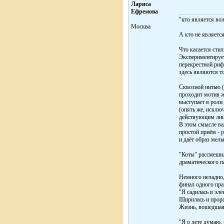
Лариса
Ефремова
"кто является во
Москва
А кто не является
Что касается стил
Экспериментирует
перекрестной риф
здесь являются т
Сквозной нитью (
проходит мотив ж
выступает в роли
(опять же, исклю
действующим лиц
В этом смысле ва
простой приём - 
и даёт образ мел
"Коты" рассмешил
драматического п
Немного неладно,
финал одного пра
"Я садилась в эле
Ширилась и прора
Жизнь, вошедшая
"Я о лете думаю, 