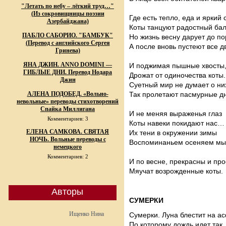
"Летать по небу – лёгкий труд…"
(Из сокровищницы поэзии
Где есть тепло, еда и яркий с
Азербайджана)
Коты танцуют радостный бал
ПАБЛО САБОРИО. "БАМБУК"
Но жизнь весну дарует до по
(Перевод с английского Сергея
А после вновь пустеют все д
Гринева)
ЯНА ДЖИН. ANNO DOMINI —
И поджимая пышные хвосты
ГИБЛЫЕ ДНИ. Перевод Нодара
Дрожат от одиночества коты.
Джин
Суетный мир не думает о них
АЛЕНА ПОДОБЕД. «Вольно-
Так пролетают пасмурные д
невольные» переводы стихотворений
Спайка Миллигана
И не меняя выраженья глаз
Комментариев: 3
Коты навеки покидают нас…
ЕЛЕНА САМКОВА. СВЯТАЯ
Их тени в окружении зимы
НОЧЬ. Вольные переводы с
Воспоминаньем осеняем мы
немецкого
Комментариев: 2
И по весне, прекрасны и про
Мяучат возрожденные коты.
Авторы
СУМЕРКИ
Ищенко Нина
Сумерки. Луна блестит на а
По которому дождь идет так,