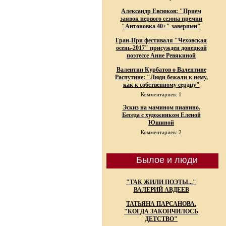
Александр Евсюков: "Прием
заявок первого сезона премии
"Антоновка 40+" завершен"
Гран-При фестиваля "Чеховская
осень-2017" присужден донецкой
поэтессе Анне Ревякиной
Валентин Курбатов о Валентине
Распутине: "Люди бежали к нему,
как к собственному сердцу"
Комментариев: 1
Эскиз на мамином пианино.
Беседа с художником Еленой
Юшиной
Комментариев: 2
Былое и люди
"ТАК ЖИЛИ ПОЭТЫ..."
ВАЛЕРИЙ АВДЕЕВ
ТАТЬЯНА ПАРСАНОВА.
"КОГДА ЗАКОНЧИЛОСЬ
ДЕТСТВО"