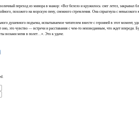
оличный переход из минора в мажор: «Все белело и кружилось: снег летел, закрывал б
койного, похожего на морскую пену, снежного стремления. Она спрыгнула с невысокого 
ного душевного подъема, испытываемое читателем вместе с героиней в этот момент, уд
т оно, это чувство — встречи и расставания с чем-то неизведанным, что ждет впереди. 
 ты возьми меня в полет…». Это к удаче.
ed.