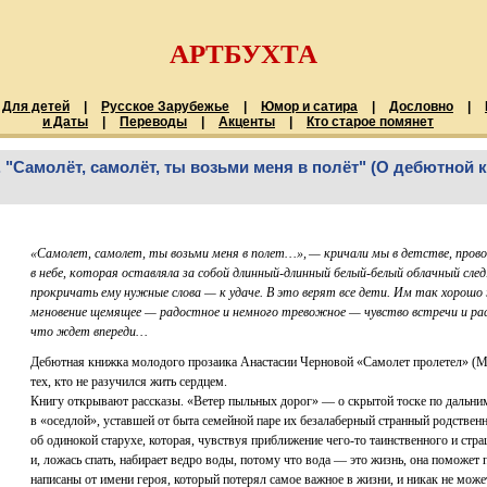
АРТБУХТА
Для детей
|
Русское Зарубежье
|
Юмор и сатира
|
Дословно
|
и Даты
|
Переводы
|
Акценты
|
Кто старое помянет
амолёт, самолёт, ты возьми меня в полёт" (О дебютной к
«Самолет, самолет, ты возьми меня в полет…», — кричали мы в детстве, пров
в небе, которая оставляла за собой длинный-длинный белый-белый облачный сле
прокричать ему нужные слова — к удаче. В это верят все дети. Им так хорошо
мгновение щемящее — радостное и немного тревожное — чувство встречи и рас
что ждет впереди…
Дебютная книжка молодого прозаика Анастасии Черновой «Самолет пролетел» (М.
тех, кто не разучился жить сердцем.
Книгу открывают рассказы. «Ветер пыльных дорог» — о скрытой тоске по дальни
в «оседлой», уставшей от быта семейной паре их безалаберный странный родствен
об одинокой старухе, которая, чувствуя приближение чего-то таинственного и страш
и, ложась спать, набирает ведро воды, потому что вода — это жизнь, она поможет
написаны от имени героя, который потерял самое важное в жизни, и никак не может