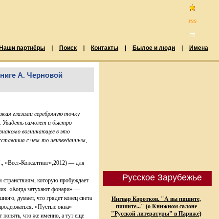
Наши партнёры
|
Поиск
|
Контакты
|
Былое и люди
|
Имена
ниге А. Черновой
ожая глазами серебряную точку
д. Увидеть самолет и быстро
 знакомо возникающее в это
ставания с чем-то неизведанным,
, «Вест-Консалтинг»,2012) — для
Русское Зарубежье
м странствиям, которую пробуждает
ник. «Когда затухают фонари» —
ного, думает, что грядет конец света
Ингвар Коротков. "А вы пишите,
пишите..." (о Книжном салоне
 продержаться. «Пустые окна»
"Русской литературы" в Париже)
 понять, что же именно, а тут еще