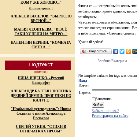
КОМУ ЖЕ ХОРОШО..."
Финал ее — неслучайный и очень симв
Комментариев: 3
не было видно, кроме единого, неспо
АЛЕКСЕЙ ВЕСЕЛОВ. "ВЫРОСЛО
улыбнулась».
ВЕСНОЙ..."
Чувство очищения и обновления, силь
что это последняя страница книги. Во
МАРИЯ ЛЕОНТЬЕВА. "И ВСЁ-
в небе и шепчешь: «Самолет, самолет,
ТАКИ УСПЕЛИ НА МЕТРО..."
Удачный дебют!
ВАЛЕНТИН НЕРВИН. "КОМНАТА
СМЕХА..."
Поделиться…
Злобина Екатерина
Подтекст
(критика)
No template variable for tags was declar
НИНА ИЩЕНКО. «Русский
Вход
Лавкрафт»
Логин:
АЛЕКСАНДР БАЛТИН. ПОЭТИКА
Пароль:
ДРЕВНЕЙ ЗЕМЛИ: ПРОГУЛКИ ПО
Запомнить
КАЛУГЕ
"Необычный путеводитель": Ирина
Забыли пароль?
Соляная о книге Александра
Регистрация на сайте
Евсюкова
СЕРГЕЙ УТКИН. "СТИХИ В
ОТПЕЧАТКАХ ПРОЗЫ"