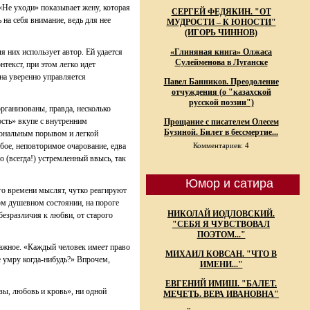
«Не уходи» показывает жену, которая
СЕРГЕЙ ФЕДЯКИН. "ОТ
 на себя внимание, ведь для нее
МУДРОСТИ – К ЮНОСТИ"
(ИГОРЬ ЧИННОВ)
я них использует автор. Ей удается
«Глиняная книга» Олжаса
Сулейменова в Луганске
текст, при этом легко идет
на уверенно управляется
Павел Банников. Преодоление
отчуждения (о "казахской
русской поэзии")
ганизованы, правда, несколько
ость» вкупе с внутренним
Прощание с писателем Олесем
Бузиной. Билет в бессмертие...
иональным порывом и легкой
обое, неповторимое очарование, едва
Комментариев: 4
 (всегда!) устремленный ввысь, так
Юмор и сатира
его времени мыслят, чутко реагируют
ом душевном состоянии, на пороге
НИКОЛАЙ ИОДЛОВСКИЙ.
безразличия к любви, от старого
"СЕБЯ Я ЧУВСТВОВАЛ
ПОЭТОМ..."
 важное. «Каждый человек имеет право
МИХАИЛ КОВСАН. "ЧТО В
же умру когда-нибудь?» Впрочем,
ИМЕНИ..."
ЕВГЕНИЙ ИМИШ. "БАЛЕТ.
озы, любовь и кровь», ни одной
МЕЧЕТЬ. ВЕРА ИВАНОВНА"