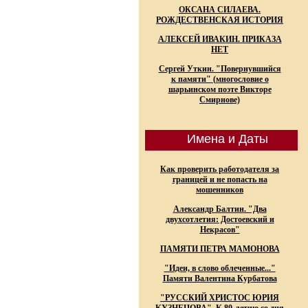
ОКСАНА СИЛАЕВА.
РОЖДЕСТВЕНСКАЯ ИСТОРИЯ
АЛЕКСЕЙ ИВАКИН. ПРИКАЗА
НЕТ
Сергей Уткин. "Повернувшийся
к памяти" (многословие о
шарьинском поэте Викторе
Смирнове)
Имена и Даты
Как проверить работодателя за
границей и не попасть на
мошенников
Александр Балтин. "Два
двухсотлетия: Достоевский и
Некрасов"
ПАМЯТИ ПЕТРА МАМОНОВА
"Идеи, в слово облеченные..."
Памяти Валентина Курбатова
"РУССКИЙ ХРИСТОС ЮРИЯ