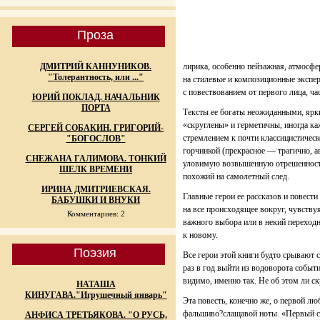
Проза
ДМИТРИЙ КАННУНИКОВ.
лирика, особенно пейзажная, атмосфер
"Толерантность, или ..."
на стилевые и композиционные экспе
с повествованием от первого лица, час
ЮРИЙ ПОКЛАД. НАЧАЛЬНИК
ПОРТА
Тексты ее богаты неожиданными, ярк
«скруглены» и герметичны, иногда ка
СЕРГЕЙ СОБАКИН. ГРИГОРИЙ-
стремлением к почти классицистичес
"БОГОСЛОВ"
горчинкой (прекрасное — трагично, ав
СНЕЖАНА ГАЛИМОВА. ТОНКИЙ
уловимую возвышенную отрешенность. 
ШЕЛК ВРЕМЕНИ
похожий на самолетный след.
ИРИНА ДМИТРИЕВСКАЯ.
Главные герои ее рассказов и повест
БАБУШКИ И ВНУКИ
на все происходящее вокруг, чувству
Комментариев: 2
важного выбора или в некий переходн
к новому.
Поэзия
Все герои этой книги будто срывают с
раз в год выйти из водоворота событи
видимо, именно так. Не об этом ли 
НАТАША
КИНУГАВА."Игрушечный январь"
Эта повесть, конечно же, о первой лю
фальшиво?слащавой ноты. «Первый сн
АНФИСА ТРЕТЬЯКОВА. "О РУСЬ,