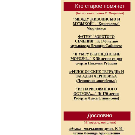
Кто старое помянет
(Авторская колонка С. Федякина)
"МЕЖДУ ЖИВОПИСЬЮ И
МУЗЫКОЙ". "Кристаллы"
Чюрлёниса
ФАТУМ "ЗОЛОТОГО
СЕЧЕНИЯ". К 140-летию
музыковеда Леонида Сабанеева
"Я УМРУ В КРЕЩЕНСКИЕ
МОРОЗЫ..." К 50-летию со дня
смерти Николая Рубцова
«ФИЛОСОФСКИЕ ТЕТРАДИ» И
ЗАГАДКИ ЧЕРНОВИКА
(Ленинские «нотабены»)
"ИЗ НАРИСОВАННОГО
ОСТРОВА...." (К 170-летию
Роберта Луиса Стивенсона)
Дословно
(Интервью, монологи)
«Атака - молчаливое дело». К 95-
летию Леонида Аринштейна