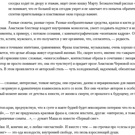
соседка ходит по двору и этажам, ищет свою кошку Марту. Безжалостный рассказ 
не понимает, что ее больной муж сегодня умрет и не замечает его попыток обратить
сплетни приятельницы и пластиковые окна гораздо важнее.
Разные сюжеты, разные герои. Разные изобразительные средства, краски и кисти дл
ная. Анастасия блестяще владеет внутренним монологом, умеет создавать подтекст и кон
рименты, к примеру, с потоком сознания, с кинематографическим «монтажом кадров». О
то, кстати, мужского, и это получается у нее органично, что, согласитесь, — редкость.
ими и точными эпитетами, сравнениями. Фразы пластичны, музыкальны, очень хорошо ор
жется, что целые абзацы живут отдельной жизнью. Но, скорее всего, именно эта «закрыт
кой гармонии плюс сложные, «многослойные», контекстовые образы в сочетании с эмоц
тор не просто понимает это, она это чувствует) и придает прозе Анастасии Черновой ос
В этом проявляется ее авторский стиль — чуть холодноватый, надземный, обязательно
и — сложные, интересные, тонкие натуры, они серьезно, далеко и нерационально для наш
я незримую и драматичную взаимосвязь всего со всем. Все они «взяты» автором в особ
ый момент жизни: от детства к юности, от жизни к смерти, от прошлого к будущему, от 
топ-кран, предчувствуя, что в суете и маяте будней будет невозвратно потеряно что-то
й», — тут же придумалась красивая фраза и, совсем некстати, другая: «интересно, я то
скрипичные сонаты…», — думает Маша из повести «Первый снег».
бви. И, конечно же, о любви «несчастной». И вместе с тем — ни строчки про «слезы и р
ег» — это ода молодости, внутренней свободе, это песнь взрослеющей души.