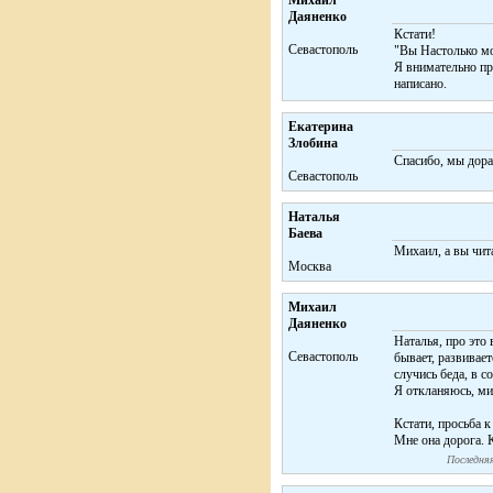
Михаил
Даяненко
Кстати!
Севастополь
"Вы Настолько мо
Я внимательно пр
написано.
Екатерина
Злобина
Спасибо, мы дора
Cевастополь
Наталья
Баева
Михаил, а вы чит
Москва
Михаил
Даяненко
Наталья, про это 
Севастополь
бывает, развивает
случись беда, в с
Я откланяюсь, ми
Кстати, просьба 
Мне она дорога. 
Последняя