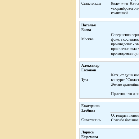
Севастополь
Более того. Назва
«сюрлибрового яс
компанией.
Наталья
Баева
Совершенно верно
Москва
фоне, а составляю
произведение - э
проявление талант
произведении чут
Александр
Евсюков
Катя, от души п
Тула
конкурсе "Соглас
Желаю дальнейших
Приятно, что и п
Екатерина
Злобина
О, теперь я поняла
Cевастополь
Спасибо большое.
Лариса
Ефремова