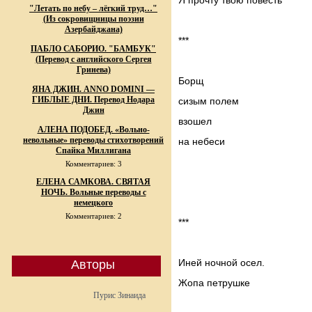
Я прочту твою повесть
"Летать по небу – лёгкий труд…"
(Из сокровищницы поэзии
Азербайджана)
***
ПАБЛО САБОРИО. "БАМБУК"
(Перевод с английского Сергея
Гринева)
Борщ
ЯНА ДЖИН. ANNO DOMINI —
ГИБЛЫЕ ДНИ. Перевод Нодара
сизым полем
Джин
взошел
АЛЕНА ПОДОБЕД. «Вольно-
невольные» переводы стихотворений
на небеси
Спайка Миллигана
Комментариев: 3
ЕЛЕНА САМКОВА. СВЯТАЯ
НОЧЬ. Вольные переводы с
немецкого
Комментариев: 2
***
Иней ночной осел.
Авторы
Жопа петрушке
Пурис Зинаида