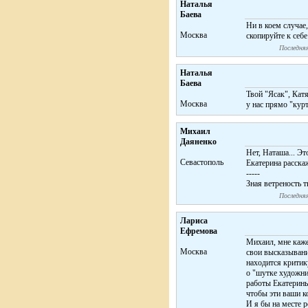
Наталья
Баева
Ни в коем случае
Москва
скопируйте к себе
Последняя
Наталья
Баева
Твой "Ясак", Кат
Москва
у нас прямо "кур
Михаил
Даяненко
Нет, Наташа... Эт
Севастополь
Екатерина расскаж
-----
Зная ветреность 
Последняя
Лариса
Ефремова
Михаил, мне каже
Москва
свои высказывани
находится критик
о "шутке художник
работы Екатерины 
чтобы эти ваши к
И я бы на месте 