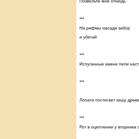
Позвольте мне отнюдь
***
На рифмы насади забор
и убегай
***
Испуганные камни пели нас
***
Лопата постигает кашу древ
***
Рот в оцеплении у вторника 