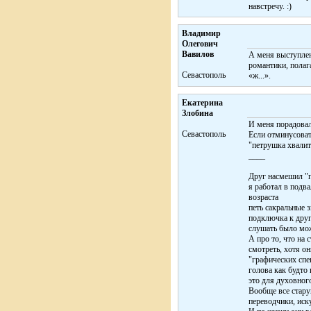
навстречу. :)
Владимир
Олегович
Вавилов
А меня выступлен
романтики, полаг
Севастополь
«ж...».
Екатерина
Злобина
И меня порадовало
Cевастополь
Если отминусоват
"петрушка хвалит 
____
Друг насмешил "п
я работал в подв
возраста
петь сакральные з
подключка к друг
слушать было мож
А про то, что на 
смотреть, хотя о
"графических спе
голова как будто 
это для духовного
Вообще все стару
переводчики, иск