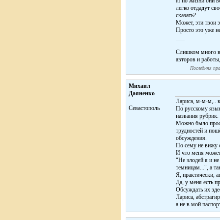
И по жизни они в
легко отдадут сво
сказать?
Может, эти твои 
Просто это уже не
___
Слишком много вн
авторов и работы,
Последняя пра
Михаил
Даяненко
Лариса, м-м-м,.. 
Севастополь
По русскому язык
названия рубрик.
Можно было прос
трудностей и пош
обсуждения.
По сему не вижу 
И что меня може
"Не злодей я и не
темницам...", а т
Я, практически, а
Да, у меня есть п
Обсуждать их зде
Лариса, абстрагир
а не в мой паспорт