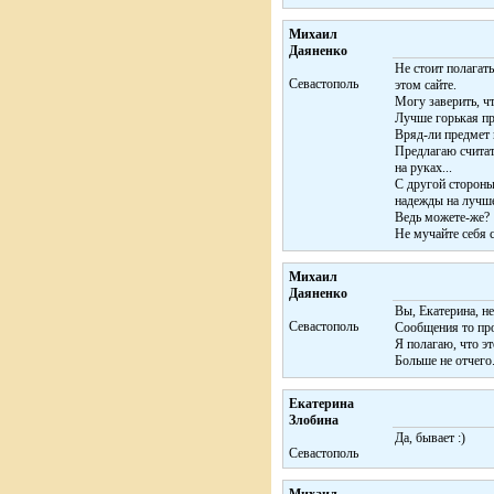
Михаил
Даяненко
Не стоит полагат
Севастополь
этом сайте.
Могу заверить, ч
Лучше горькая пр
Вряд-ли предмет 
Предлагаю считат
на руках...
С другой стороны
надежды на лучше
Ведь можете-же?
Не мучайте себя
Михаил
Даяненко
Вы, Екатерина, не
Севастополь
Сообщения то про
Я полагаю, что эт
Больше не отчего
Екатерина
Злобина
Да, бывает :)
Cевастополь