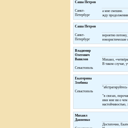
Саша Петров
Санкт-
а мне смешно.
Петербург
жду продолжения
Саша Петров
Санкт-
вероятно потому,
Петербург
юмористические с
Владимир
Олегович
Вавилов
Михаил, «четвёрк
В таком случае, у
Севастополь
Екатерина
Злобина
"абстрагируйтесь 
Cевастополь
"в связах, пороча
имя мне ни о чем 
настойчивостью, э
Михаил
Даяненко
Достаточно, Екат