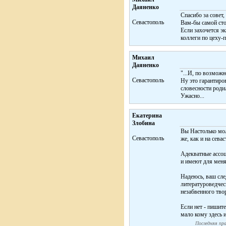
Даяненко
Спасибо за совет
Севастополь
Вам-бы самой сто
Если захочется эк
коллеги по цеху-
Михаил
Даяненко
"...И, по возможн
Севастополь
Ну это гарантиро
словесности роди
Ужасно...
Екатерина
Злобина
Вы Настолько мол
Cевастополь
же, как и на сева
Адекватные ассоц
и имеют для меня
Надеюсь, ваш сл
литературоведчес
незабвенного тво
Если нет - пишит
мало кому здесь и
Последняя пра