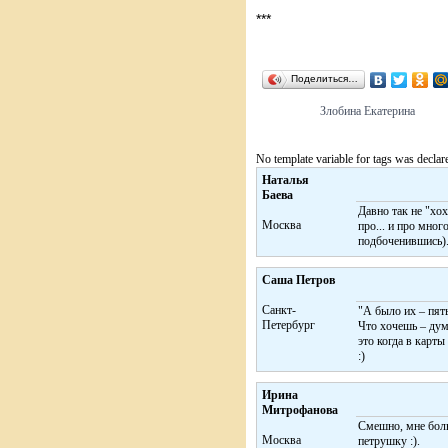
***
Поделиться…
Злобина Екатерина
No template variable for tags was declar
Наталья
Баева
Давно так не "хо
Москва
про... и про мног
подбоченившись).
Саша Петров
Санкт-
"А было их – пять
Петербург
Что хочешь – ду
это когда в карты
:)
Ирина
Митрофанова
Смешно, мне боль
Москва
петрушку :).