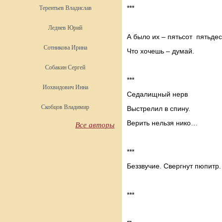
***
Терентьев Владислав
Леднев Юрий
А было их – пятьсот пятьдес
Сотникова Ирина
Что хочешь – думай.
Собакин Сергей
***
Иохвидович Инна
Седалищный нерв
Скобцов Владимир
Выстрелил в спину.
Верить нельзя нико…
Все авторы
***
Беззвучие. Свергнут пюпитр.
***