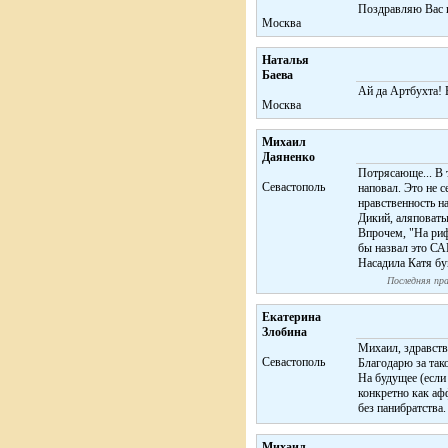
Поздравляю Вас 
Москва
Наталья
Баева
Ай да Артбухта! В
Москва
Михаил
Даяненко
Потрясающе... В 
Севастополь
наповал. Это не 
нравственность н
Дикий, аляповатый
Впрочем, "На рифм
бы назвал это 
Насадила Катя бу
Последняя пра
Екатерина
Злобина
Михаил, здравств
Cевастополь
Благодарю за так
На будущее (если
конкретно как афф
без панибратства
Михаил