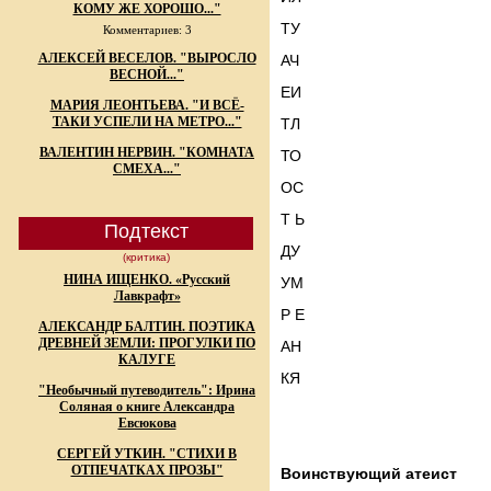
КОМУ ЖЕ ХОРОШО..."
ТУ
Комментариев: 3
АЛЕКСЕЙ ВЕСЕЛОВ. "ВЫРОСЛО
АЧ
ВЕСНОЙ..."
ЕИ
МАРИЯ ЛЕОНТЬЕВА. "И ВСЁ-
ТАКИ УСПЕЛИ НА МЕТРО..."
ТЛ
ВАЛЕНТИН НЕРВИН. "КОМНАТА
ТО
СМЕХА..."
ОС
Т Ь
Подтекст
ДУ
(критика)
НИНА ИЩЕНКО. «Русский
УМ
Лавкрафт»
Р Е
АЛЕКСАНДР БАЛТИН. ПОЭТИКА
ДРЕВНЕЙ ЗЕМЛИ: ПРОГУЛКИ ПО
АН
КАЛУГЕ
КЯ
"Необычный путеводитель": Ирина
Соляная о книге Александра
Евсюкова
СЕРГЕЙ УТКИН. "СТИХИ В
ОТПЕЧАТКАХ ПРОЗЫ"
Воинствующий атеист