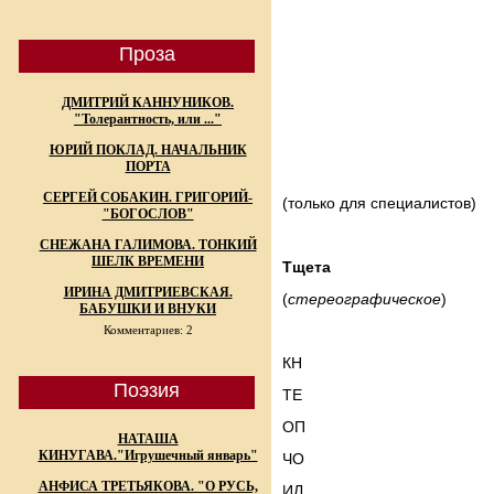
Проза
ДМИТРИЙ КАННУНИКОВ.
"Толерантность, или ..."
ЮРИЙ ПОКЛАД. НАЧАЛЬНИК
ПОРТА
СЕРГЕЙ СОБАКИН. ГРИГОРИЙ-
(только для специалистов)
"БОГОСЛОВ"
СНЕЖАНА ГАЛИМОВА. ТОНКИЙ
ШЕЛК ВРЕМЕНИ
Тщета
ИРИНА ДМИТРИЕВСКАЯ.
(
стереографическое
)
БАБУШКИ И ВНУКИ
Комментариев: 2
КН
Поэзия
ТЕ
ОП
НАТАША
КИНУГАВА."Игрушечный январь"
ЧО
АНФИСА ТРЕТЬЯКОВА. "О РУСЬ,
ИЛ