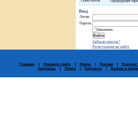
Севастополь
Предыдущие шрам
Вход
Логин:
Пароль:
Запомнить
Забыли пароль?
Регистрация на сайте
Главная
|
Правила сайта
|
Проза
|
Поэзия
|
Подтекс
партнёры
|
Поиск
|
Контакты
|
Былое и люди