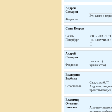
Андрей
Самарин
Эти слоги в перв
Феодосия
Саша Петров
Санкт-
КТОЧИТАЕТТО
Петербург
НЕПОЛУЧИЛО
:))
Андрей
Самарин
Вот я лох)
Феодосия
хулиганство)
Екатерина
Злобина
Саш, спасибо)))
Cевастополь
Андрюш, там дело
прочесть каждый 
Владимир
Олегович
Вавилов
А почему никто н
названия подборк