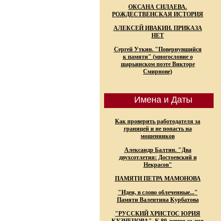
ОКСАНА СИЛАЕВА.
РОЖДЕСТВЕНСКАЯ ИСТОРИЯ
АЛЕКСЕЙ ИВАКИН. ПРИКАЗА
НЕТ
Сергей Уткин. "Повернувшийся
к памяти" (многословие о
шарьинском поэте Викторе
Смирнове)
Имена и Даты
Как проверить работодателя за
границей и не попасть на
мошенников
Александр Балтин. "Два
двухсотлетия: Достоевский и
Некрасов"
ПАМЯТИ ПЕТРА МАМОНОВА
"Идеи, в слово облеченные..."
Памяти Валентина Курбатова
"РУССКИЙ ХРИСТОС ЮРИЯ