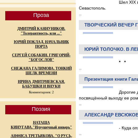
Шел XIX 
Севастополь.
...
Проза
ТВОРЧЕСКИЙ ВЕЧЕР Г
ДМИТРИЙ КАННУНИКОВ.
"Толерантность, или ..."
ЮРИЙ ПОКЛАД. НАЧАЛЬНИК
ПОРТА
ЮРИЙ ТОЛОЧКО. В Л
СЕРГЕЙ СОБАКИН. ГРИГОРИЙ-
"БОГОСЛОВ"
* *
...
СНЕЖАНА ГАЛИМОВА. ТОНКИЙ
ШЕЛК ВРЕМЕНИ
Презентация книги Гал
ИРИНА ДМИТРИЕВСКАЯ.
БАБУШКИ И ВНУКИ
Дорогие 
Комментариев: 2
посвящённый выходу ее ро
...
Поэзия
АЛЕКСАНДР ЕВСЮКОВ
НАТАША
КИНУГАВА."Игрушечный январь"
- Куда о
...
АНФИСА ТРЕТЬЯКОВА. "О РУСЬ,