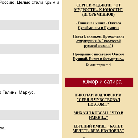
 Россию. Целью стали Крым и
СЕРГЕЙ ФЕДЯКИН. "ОТ
МУДРОСТИ – К ЮНОСТИ"
(ИГОРЬ ЧИННОВ)
«Глиняная книга» Олжаса
Сулейменова в Луганске
Павел Банников. Преодоление
отчуждения (о "казахской
русской поэзии")
Прощание с писателем Олесем
Бузиной. Билет в бессмертие...
Комментариев: 4
Юмор и сатира
р Галины Маркус,
НИКОЛАЙ ИОДЛОВСКИЙ.
"СЕБЯ Я ЧУВСТВОВАЛ
ПОЭТОМ..."
МИХАИЛ КОВСАН. "ЧТО В
ИМЕНИ..."
ЕВГЕНИЙ ИМИШ. "БАЛЕТ.
ха.
МЕЧЕТЬ. ВЕРА ИВАНОВНА"