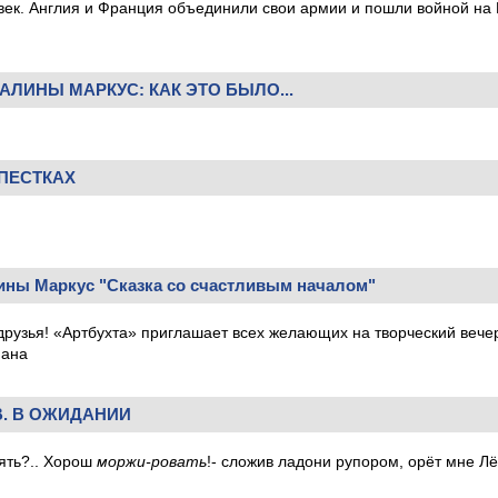
век. Англия и Франция объединили свои армии и пошли войной на
АЛИНЫ МАРКУС: КАК ЭТО БЫЛО...
ЕПЕСТКАХ
ины Маркус "Сказка со счастливым началом"
друзья! «Артбухта» приглашает всех желающих на творческий вече
мана
. В ОЖИДАНИИ
пять?.. Хорош
моржи-ровать
!- сложив ладони рупором, орёт мне Лё