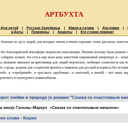
АРТБУХТА
Для детей
|
Русское Зарубежье
|
Юмор и сатира
|
Дословно
|
и Даты
|
Переводы
|
Акценты
|
Кто старое помянет
близких по духу людей, для которых писать и читать хорошие стихи, рассказы, повести,
 без благоприятной атмосферы творчество невозможно. Именно поэтому было решено соз
собирать лучшее, что есть в еще мало кому известной современной литературе, и – печат
, название намекает на пристанище для людей творческих, любящих словесность как ис
ле, городе, родном для создателей проекта и знаковом для русской истории (а без истории
той», и «серебряной», и «русского зарубежья», и советской, и новой) – вот наша п
рческого и культурного взаимообмена...
орот любви в природе (о романе "Сказка со счастливым на
а книгу Галины Маркус «Сказка со счастливым началом»
рое слово - Кошке