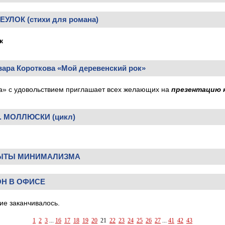
УЛОК (стихи для романа)
к
вара Короткова «Мой деревенский рок»
а» с удовольствием приглашает всех желающих на
презентацию 
 МОЛЛЮСКИ (цикл)
ПЫТЫ МИНИМАЛИЗМА
ОН В ОФИСЕ
е заканчивалось.
1
2
3
...
16
17
18
19
20
21
22
23
24
25
26
27
...
41
42
43