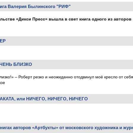
нига Валерия Былинского "РИФ"
ельстве «Дикси Пресс» вышла в свет книга одного из авторо
ЕР
ОЧЕНЬ БЛИЗКО
лизко!» – Роберт резко и неожиданно отодвинул моё кресло от себя
кое
АКАТА, или НИЧЕГО, НИЧЕГО, НИЧЕГО
нигах авторов «Артбухты» от московского художника и жур