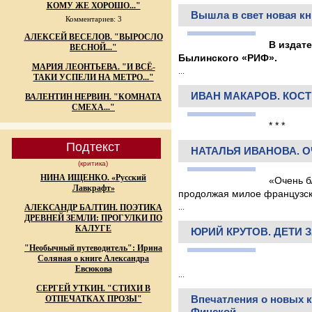
КОМУ ЖЕ ХОРОШО..."
Вышла в свет новая к
Комментариев: 3
АЛЕКСЕЙ ВЕСЕЛОВ. "ВЫРОСЛО
В издат
ВЕСНОЙ..."
Былинского «РИФ».
МАРИЯ ЛЕОНТЬЕВА. "И ВСЁ-
...
ТАКИ УСПЕЛИ НА МЕТРО..."
ИВАН МАКАРОВ. КОСТ
ВАЛЕНТИН НЕРВИН. "КОМНАТА
СМЕХА..."
* * *
Подтекст
НАТАЛЬЯ ИВАНОВА. 
(критика)
НИНА ИЩЕНКО. «Русский
«Очень б
Лавкрафт»
продолжая милое французс
...
АЛЕКСАНДР БАЛТИН. ПОЭТИКА
ДРЕВНЕЙ ЗЕМЛИ: ПРОГУЛКИ ПО
КАЛУГЕ
ЮРИЙ КРУТОВ. ДЕТИ З
"Необычный путеводитель": Ирина
Соляная о книге Александра
Евсюкова
...
СЕРГЕЙ УТКИН. "СТИХИ В
Впечатления о новых к
ОТПЕЧАТКАХ ПРОЗЫ"
Финской