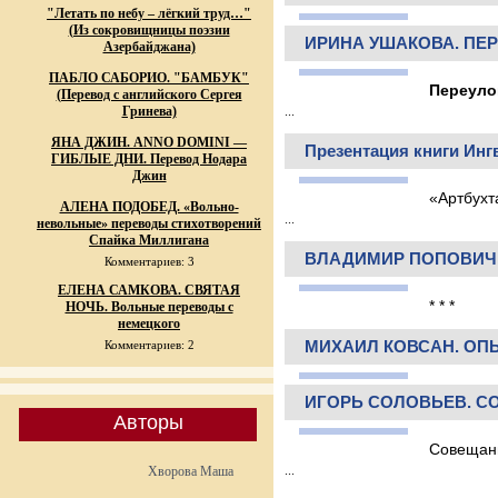
"Летать по небу – лёгкий труд…"
(Из сокровищницы поэзии
ИРИНА УШАКОВА. ПЕРЕ
Азербайджана)
ПАБЛО САБОРИО. "БАМБУК"
Переуло
(Перевод с английского Сергея
Гринева)
...
ЯНА ДЖИН. ANNO DOMINI —
Презентация книги Инг
ГИБЛЫЕ ДНИ. Перевод Нодара
Джин
«Артбухт
АЛЕНА ПОДОБЕД. «Вольно-
...
невольные» переводы стихотворений
Спайка Миллигана
ВЛАДИМИР ПОПОВИЧ.
Комментариев: 3
ЕЛЕНА САМКОВА. СВЯТАЯ
* * *
НОЧЬ. Вольные переводы с
немецкого
МИХАИЛ КОВСАН. О
Комментариев: 2
ИГОРЬ СОЛОВЬЕВ. С
Авторы
Совещани
...
Хворова Маша