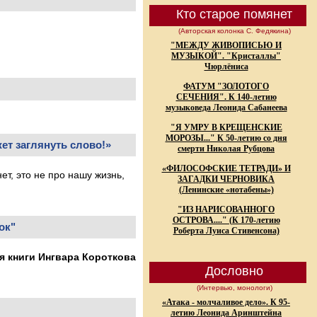
Кто старое помянет
(Авторская колонка С. Федякина)
"МЕЖДУ ЖИВОПИСЬЮ И
МУЗЫКОЙ". "Кристаллы"
Чюрлёниса
ФАТУМ "ЗОЛОТОГО
СЕЧЕНИЯ". К 140-летию
музыковеда Леонида Сабанеева
"Я УМРУ В КРЕЩЕНСКИЕ
МОРОЗЫ..." К 50-летию со дня
ет заглянуть слово!»
смерти Николая Рубцова
«ФИЛОСОФСКИЕ ТЕТРАДИ» И
т, это не про нашу жизнь,
ЗАГАДКИ ЧЕРНОВИКА
(Ленинские «нотабены»)
"ИЗ НАРИСОВАННОГО
ОСТРОВА...." (К 170-летию
ок"
Роберта Луиса Стивенсона)
я книги Ингвара Короткова
Дословно
(Интервью, монологи)
«Атака - молчаливое дело». К 95-
летию Леонида Аринштейна