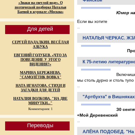
«Знаки на светлой воде». О
поэтической подборке Натальи
Баевой в журнале «Москва»
Юмор на
Если вы хотите
...
Для детей
НАТАЛЬЯ ЧЕРКАС. ЖЗЛ
СЕРГЕЙ ПАДАЛКИН. ВЕСЁЛАЯ
АЗБУКА
Происх
ЕВГЕНИЙ ГОЛУБЕВ. «ЧТО ЗА
ПОВЕДЕНИЕ У ЭТОГО
К 75-летию литературн
ВИДЕНИЯ?»
МАРИНА БЕРЕЖНЕВА.
Включишь
"САМОЛЁТИК ВОВКА"
мы столь дурно и столь тупо
НАТА ИГНАТОВА. СТИХИ И
...
ЗАГАДКИ ДЛЯ ДЕТЕЙ
"Артбухта" в Вишняках
НАТАЛИЯ ВОЛКОВА. "НА ДВЕ
МИНУТКИ..."
Комментариев: 1
З0 сент
«Мой Деревенский
...
Переводы
АЛЁНА ПОДОБЕД. "На те