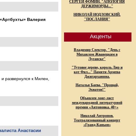
СЕРГЕЙ ФОМИН. "АПОЛОГИЯ
ДЕРЖИМОРДЫ..."
НИКОЛАЙ ИОДЛОВСКИЙ.
в «Артбухты» Валерия
"ПОСЛАНИЯ"
Акценты
Владимир Спектор. "День с
Михаилом Жванецким в
Луганске"
"Тутовое дерево, король Лир и
кот Фил..." Памяти Армена
Джигарханяна.
 и развернулся к Милен,
Наталья Баева. "Прощай,
Эхнатон!"
Объявлен лонг-лист
международной литературной
премии «Антоновка. 40+»
Николай Антропов.
Театрализованный концерт
«Гранд-Каньон»
налиста Анастасии