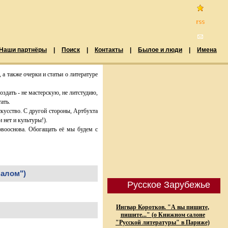
Наши партнёры
|
Поиск
|
Контакты
|
Былое и люди
|
Имена
 а также очерки и статьи о литературе
дать - не мастерскую, не литстудию,
ать.
кусство. С другой стороны, Артбухта
 нет и культуры!).
ервооснова. Обогащать её мы будем с
чалом")
Русское Зарубежье
Ингвар Коротков. "А вы пишите,
пишите..." (о Книжном салоне
"Русской литературы" в Париже)