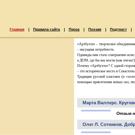
Главная
|
Правила сайта
|
Проза
|
Поэзия
|
Подтекст
|
«Артбухта» – творческое объединение 
– насущная потребность.
Однажды нам стало совершенно ясно:
а ДОМ, где бы мы могли (как пчелы!) 
Почему «Артбухта»? С одной стороны
– это историческое место в Севастопо
Традиции русской классики (и «золо
помощью привлечения новых сил, тво
Марта Валлерс. Кругов
Отзыв н
Олег Л. Сотников. Доб