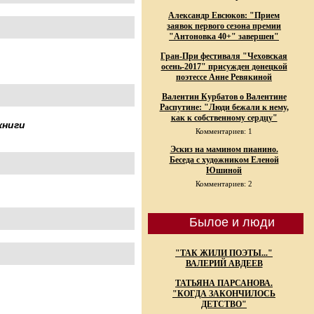
Александр Евсюков: "Прием
заявок первого сезона премии
"Антоновка 40+" завершен"
Гран-При фестиваля "Чеховская
осень-2017" присужден донецкой
поэтессе Анне Ревякиной
Валентин Курбатов о Валентине
Распутине: "Люди бежали к нему,
как к собственному сердцу"
книги
Комментариев: 1
Эскиз на мамином пианино.
Беседа с художником Еленой
Юшиной
Комментариев: 2
Былое и люди
"ТАК ЖИЛИ ПОЭТЫ..."
ВАЛЕРИЙ АВДЕЕВ
ТАТЬЯНА ПАРСАНОВА.
"КОГДА ЗАКОНЧИЛОСЬ
ДЕТСТВО"