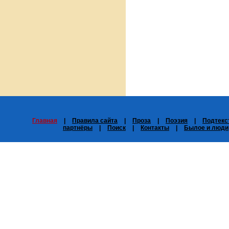
Главная
|
Правила сайта
|
Проза
|
Поэзия
|
Подтекс
партнёры
|
Поиск
|
Контакты
|
Былое и люди