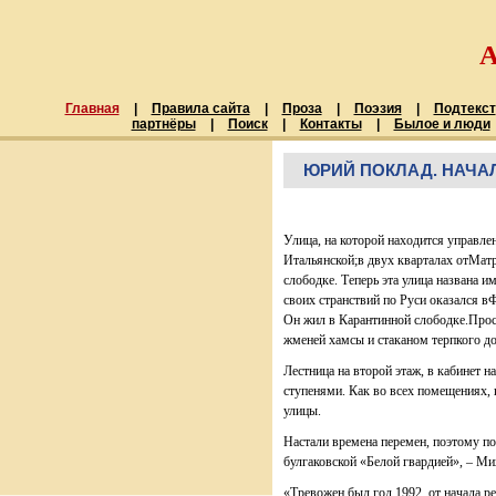
Главная
|
Правила сайта
|
Проза
|
Поэзия
|
Подтекст
партнёры
|
Поиск
|
Контакты
|
Былое и люди
ЮРИЙ ПОКЛАД. НАЧА
Улица, на которой находится управле
Итальянской;в двух кварталах отМатр
слободке. Теперь эта улица названа и
своих странствий по Руси оказался в
Он жил в Карантинной слободке.Просы
жменей хамсы и стаканом терпкого до
Лестница на второй этаж, в кабинет 
ступенями. Как во всех помещениях, 
улицы.
Настали времена перемен, поэтому по
булгаковской «Белой гвардией», – Ми
«Тревожен был год 1992, от начала ре