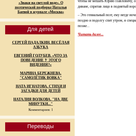
чтобы не мешать Юрию Павловичу, он
«Знаки на светлой воде». О
диване, спрятав лицо в поднятый вор
поэтической подборке Натальи
Баевой в журнале «Москва»
– Это гениальный поэт, ему негде ноч
поздно и подолгу спит утром, я специ
позже...
Для детей
Читать далее...
СЕРГЕЙ ПАДАЛКИН. ВЕСЁЛАЯ
АЗБУКА
ЕВГЕНИЙ ГОЛУБЕВ. «ЧТО ЗА
ПОВЕДЕНИЕ У ЭТОГО
ВИДЕНИЯ?»
МАРИНА БЕРЕЖНЕВА.
"САМОЛЁТИК ВОВКА"
НАТА ИГНАТОВА. СТИХИ И
ЗАГАДКИ ДЛЯ ДЕТЕЙ
НАТАЛИЯ ВОЛКОВА. "НА ДВЕ
МИНУТКИ..."
Комментариев: 1
Переводы