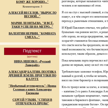
разговоры, которые называются «инте
КОМУ ЖЕ ХОРОШО..."
человек и не напоминал об этом.
Комментариев: 3
Я сел на стул с высокой спинкой, и ст
АЛЕКСЕЙ ВЕСЕЛОВ. "ВЫРОСЛО
ВЕСНОЙ..."
плаву», и в чём секрет его непотопляе
переход к рыночным отношениям, и т
МАРИЯ ЛЕОНТЬЕВА. "И ВСЁ-
ТАКИ УСПЕЛИ НА МЕТРО..."
И Юрий Павлович отвечал, что работ
буквально «на ровном месте», и решат
ВАЛЕНТИН НЕРВИН. "КОМНАТА
себе хорош, но когда предприятия, за
СМЕХА..."
хозрасчёт становится бессмысленным;к
что спасти могла бы предоплата, но н
такой возможности; что бесчинствуют б
Подтекст
используют, таким образом, деньги в
(критика)
Пока начальник порта перечислял всё 
НИНА ИЩЕНКО. «Русский
далеко не первым, кому он всё это го
Лавкрафт»
Требовательно зазвонил телефон, Юр
АЛЕКСАНДР БАЛТИН. ПОЭТИКА
ДРЕВНЕЙ ЗЕМЛИ: ПРОГУЛКИ ПО
важный и долгий, я,чтобы не мешать, в
КАЛУГЕ
висел на стене барометр в полирован
"Необычный путеводитель": Ирина
Кто-то тронул меня за плечо, я оглян
Соляная о книге Александра
– капитана 2-го ранга Александра Ал
Евсюкова
называли «добрым меценатом», «нач
СЕРГЕЙ УТКИН. "СТИХИ В
таможни и биржевого фонтана», «ко
ОТПЕЧАТКАХ ПРОЗЫ"
гражданским морским богом». Он при