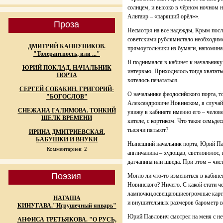
солнцем, и высоко в чёрном ночном не
Альтаир – «парящий орёл»».
Проза
Несмотря на все надежды, Крым после
советскими рублямистало необходим
ДМИТРИЙ КАННУНИКОВ.
прямоугольники из бумаги, напомин
"Толерантность, или ..."
Я поднимался в кабинет к начальник
ЮРИЙ ПОКЛАД. НАЧАЛЬНИК
интервью. Приходилось тогда хватать
ПОРТА
хотелось печататься.
СЕРГЕЙ СОБАКИН. ГРИГОРИЙ-
О начальнике феодосийского порта, т
"БОГОСЛОВ"
Александровиче Новинском, я случайн
СНЕЖАНА ГАЛИМОВА. ТОНКИЙ
увижу в кабинете именно его – челов
ШЕЛК ВРЕМЕНИ
кителе, с кортиком. Что такое семьде
тысячи пятьсот?
ИРИНА ДМИТРИЕВСКАЯ.
БАБУШКИ И ВНУКИ
Нынешний начальник порта, Юрий Па
Комментариев: 2
англичанина – худощав, светловолос,
датчанина или шведа. При этом – чис
Поэзия
Могло ли что-то измениться в кабине
Новинского? Ничего. С какой стати ч
лампочки,освещающиеогромные карты
НАТАША
и внушительных размеров барометр в
КИНУГАВА."Игрушечный январь"
Юрий Павлович смотрел на меня с не
АНФИСА ТРЕТЬЯКОВА. "О РУСЬ,