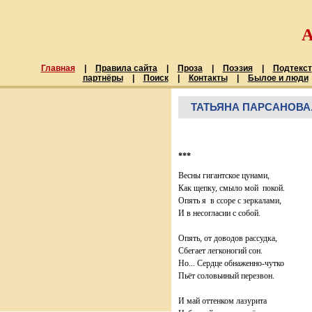
Главная
|
Правила сайта
|
Проза
|
Поэзия
|
Подтекст
партнёры
|
Поиск
|
Контакты
|
Былое и люди
ТАТЬЯНА ПАРСАНОВА. 
***
Весны гигантское цунами,
Как щепку, смыло мой покой.
Опять я в ссоре с зеркалами,
И в несогласии с собой.
Опять, от доводов рассудка,
Сбегает легконогий сон.
Но... Сердце обнаженно-чутко
Пьёт соловьиный перезвон.
И май оттенком лазурита