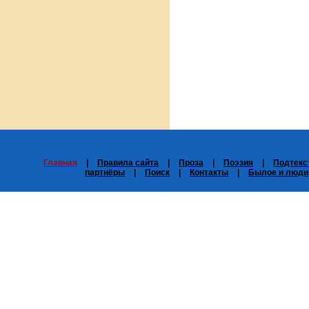
Главная
|
Правила сайта
|
Проза
|
Поэзия
|
Подтекс
партнёры
|
Поиск
|
Контакты
|
Былое и люди