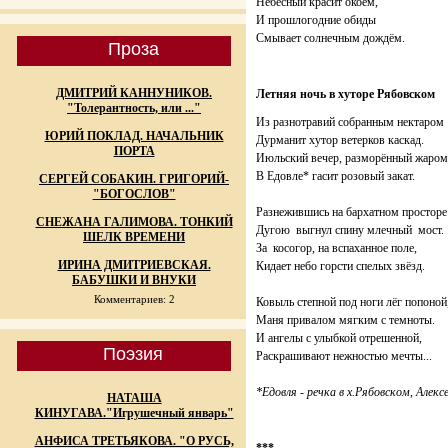
Небесный красит окоём,
И прошлогодние обиды
Смывает солнечным дождём.
Проза
ДМИТРИЙ КАННУНИКОВ.
Летняя ночь в хуторе Рябовском
"Толерантность, или ..."
Из разнотравий собранным нектаром
ЮРИЙ ПОКЛАД. НАЧАЛЬНИК
Дурманит хутор ветерков каскад.
ПОРТА
Июльский вечер, разморённый жаром
В Едовле* гасит розовый закат.
СЕРГЕЙ СОБАКИН. ГРИГОРИЙ-
"БОГОСЛОВ"
Разнежившись на бархатном просторе
СНЕЖАНА ГАЛИМОВА. ТОНКИЙ
Дугою выгнул спину млечный мост.
ШЕЛК ВРЕМЕНИ
За косогор, на вспаханное поле,
ИРИНА ДМИТРИЕВСКАЯ.
Кидает небо горсти спелых звёзд.
БАБУШКИ И ВНУКИ
Комментариев: 2
Ковыль степной под ноги лёг попоной
Маня привалом мягким с темноты.
И ангелы с улыбкой отрешенной,
Поэзия
Раскрашивают нежностью мечты...
*Едовля - речка в х.Рябовском, Алекс
НАТАША
КИНУГАВА."Игрушечный январь"
АНФИСА ТРЕТЬЯКОВА. "О РУСЬ,