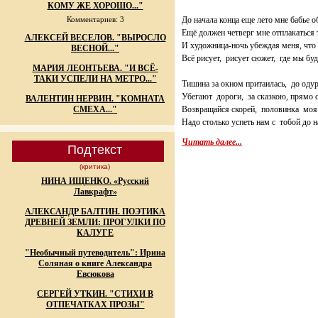
***
КОМУ ЖЕ ХОРОШО..."
Комментариев: 3
До начала конца еще лето мне бабье 
Ещё должен четверг мне отплакаться
АЛЕКСЕЙ ВЕСЕЛОВ. "ВЫРОСЛО
И художница-ночь убеждая меня, что
ВЕСНОЙ..."
Всё рисует, рисует сюжет, где мы бу
МАРИЯ ЛЕОНТЬЕВА. "И ВСЁ-
ТАКИ УСПЕЛИ НА МЕТРО..."
Тишина за окном притаилась, до одур
Убегают дороги, за сказкою, прямо с
ВАЛЕНТИН НЕРВИН. "КОМНАТА
СМЕХА..."
Возвращайся скорей, половинка мо
Надо столько успеть нам с тобой до н
Читать далее...
Подтекст
(критика)
НИНА ИЩЕНКО. «Русский
Лавкрафт»
АЛЕКСАНДР БАЛТИН. ПОЭТИКА
ДРЕВНЕЙ ЗЕМЛИ: ПРОГУЛКИ ПО
КАЛУГЕ
"Необычный путеводитель": Ирина
Соляная о книге Александра
Евсюкова
СЕРГЕЙ УТКИН. "СТИХИ В
ОТПЕЧАТКАХ ПРОЗЫ"