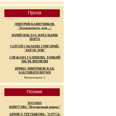
Проза
ДМИТРИЙ КАННУНИКОВ.
"Толерантность, или ..."
ЮРИЙ ПОКЛАД. НАЧАЛЬНИК
ПОРТА
СЕРГЕЙ СОБАКИН. ГРИГОРИЙ-
"БОГОСЛОВ"
СНЕЖАНА ГАЛИМОВА. ТОНКИЙ
ШЕЛК ВРЕМЕНИ
ИРИНА ДМИТРИЕВСКАЯ.
БАБУШКИ И ВНУКИ
Комментариев: 2
Поэзия
НАТАША
КИНУГАВА."Игрушечный январь"
АНФИСА ТРЕТЬЯКОВА. "О РУСЬ,