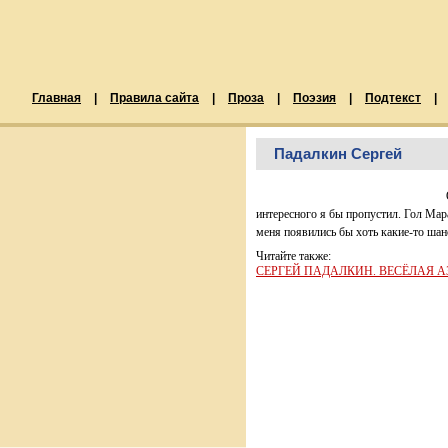
Главная
|
Правила сайта
|
Проза
|
Поэзия
|
Подтекст
|
Падалкин Сергей
интересного я бы пропустил. Гол Мар
меня появились бы хоть какие-то шан
Читайте также:
СЕРГЕЙ ПАДАЛКИН. ВЕСЁЛАЯ 