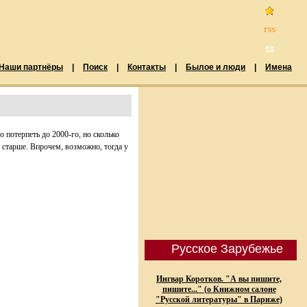
Наши партнёры
|
Поиск
|
Контакты
|
Былое и люди
|
Имена
 потерпеть до 2000-го, но сколько
т старше. Впрочем, возможно, тогда у
Русское Зарубежье
Ингвар Коротков. "А вы пишите,
пишите..." (о Книжном салоне
"Русской литературы" в Париже)