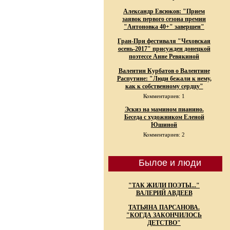
Александр Евсюков: "Прием
заявок первого сезона премии
"Антоновка 40+" завершен"
Гран-При фестиваля "Чеховская
осень-2017" присужден донецкой
поэтессе Анне Ревякиной
Валентин Курбатов о Валентине
Распутине: "Люди бежали к нему,
как к собственному сердцу"
Комментариев: 1
Эскиз на мамином пианино.
Беседа с художником Еленой
Юшиной
Комментариев: 2
Былое и люди
"ТАК ЖИЛИ ПОЭТЫ..."
ВАЛЕРИЙ АВДЕЕВ
ТАТЬЯНА ПАРСАНОВА.
"КОГДА ЗАКОНЧИЛОСЬ
ДЕТСТВО"