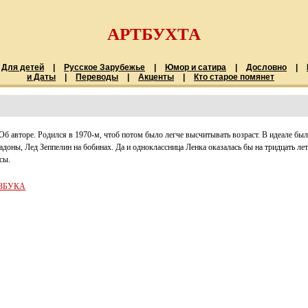
АРТБУХТА
Для детей
|
Русское Зарубежье
|
Юмор и сатира
|
Дословно
|
и Даты
|
Переводы
|
Акценты
|
Кто старое помянет
Об авторе. Родился в 1970-м, чтоб потом было легче высчитывать возраст. В идеале было
адоны, Лед Зеппелин на бобинах. Да и одноклассница Ленка оказалась бы на тридцать ле
сы.
АЗБУКА