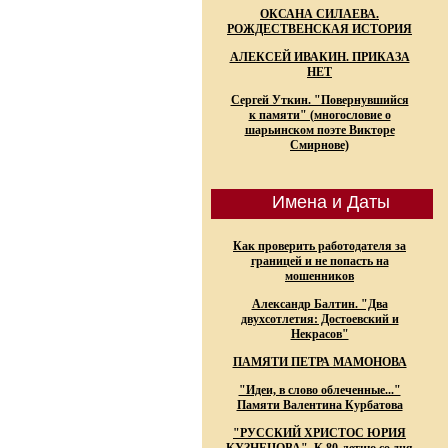
ОКСАНА СИЛАЕВА.
РОЖДЕСТВЕНСКАЯ ИСТОРИЯ
АЛЕКСЕЙ ИВАКИН. ПРИКАЗА
НЕТ
Сергей Уткин. "Повернувшийся
к памяти" (многословие о
шарьинском поэте Викторе
Смирнове)
Имена и Даты
Как проверить работодателя за
границей и не попасть на
мошенников
Александр Балтин. "Два
двухсотлетия: Достоевский и
Некрасов"
ПАМЯТИ ПЕТРА МАМОНОВА
"Идеи, в слово облеченные..."
Памяти Валентина Курбатова
"РУССКИЙ ХРИСТОС ЮРИЯ