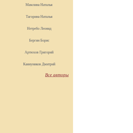
Мамлина Наталья
Тагорина Наталья
Нетребо Леонид
Бергин Борис
Артюхов Григорий
Каннуников Дмитрий
Все авторы