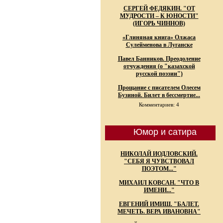
СЕРГЕЙ ФЕДЯКИН. "ОТ
МУДРОСТИ – К ЮНОСТИ"
(ИГОРЬ ЧИННОВ)
«Глиняная книга» Олжаса
Сулейменова в Луганске
Павел Банников. Преодоление
отчуждения (о "казахской
русской поэзии")
Прощание с писателем Олесем
Бузиной. Билет в бессмертие...
Комментариев: 4
Юмор и сатира
НИКОЛАЙ ИОДЛОВСКИЙ.
"СЕБЯ Я ЧУВСТВОВАЛ
ПОЭТОМ..."
МИХАИЛ КОВСАН. "ЧТО В
ИМЕНИ..."
ЕВГЕНИЙ ИМИШ. "БАЛЕТ.
МЕЧЕТЬ. ВЕРА ИВАНОВНА"