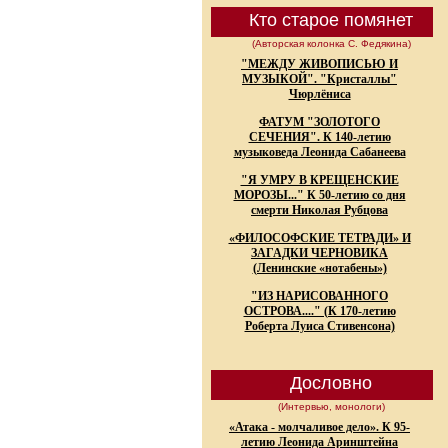
Кто старое помянет
(Авторская колонка С. Федякина)
"МЕЖДУ ЖИВОПИСЬЮ И
МУЗЫКОЙ". "Кристаллы"
Чюрлёниса
ФАТУМ "ЗОЛОТОГО
СЕЧЕНИЯ". К 140-летию
музыковеда Леонида Сабанеева
"Я УМРУ В КРЕЩЕНСКИЕ
МОРОЗЫ..." К 50-летию со дня
смерти Николая Рубцова
«ФИЛОСОФСКИЕ ТЕТРАДИ» И
ЗАГАДКИ ЧЕРНОВИКА
(Ленинские «нотабены»)
"ИЗ НАРИСОВАННОГО
ОСТРОВА...." (К 170-летию
Роберта Луиса Стивенсона)
Дословно
(Интервью, монологи)
«Атака - молчаливое дело». К 95-
летию Леонида Аринштейна