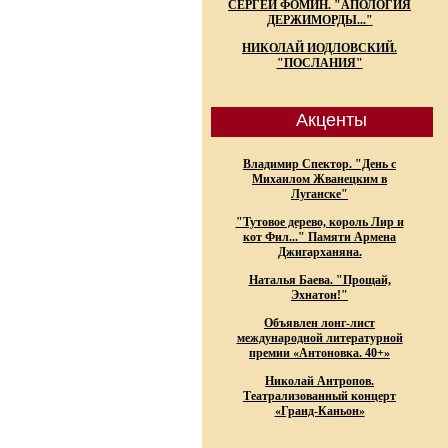
СЕРГЕЙ ФОМИН. "АПОЛОГИЯ
ДЕРЖИМОРДЫ..."
НИКОЛАЙ ИОДЛОВСКИЙ.
"ПОСЛАНИЯ"
Акценты
Владимир Спектор. "День с
Михаилом Жванецким в
Луганске"
"Тутовое дерево, король Лир и
кот Фил..." Памяти Армена
Джигарханяна.
Наталья Баева. "Прощай,
Эхнатон!"
Объявлен лонг-лист
международной литературной
премии «Антоновка. 40+»
Николай Антропов.
Театрализованный концерт
«Гранд-Каньон»