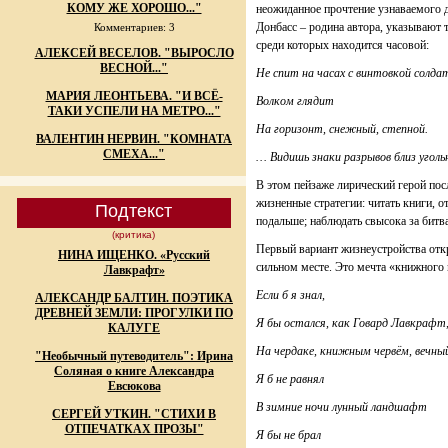
КОМУ ЖЕ ХОРОШО..."
неожиданное прочтение узнаваемого 
Донбасс – родина автора, указывают т
Комментариев: 3
среди которых находится часовой:
АЛЕКСЕЙ ВЕСЕЛОВ. "ВЫРОСЛО
ВЕСНОЙ..."
Не спит на часах с винтовкой солда
МАРИЯ ЛЕОНТЬЕВА. "И ВСЁ-
Волком глядит
ТАКИ УСПЕЛИ НА МЕТРО..."
На горизонт, снежный, степной.
ВАЛЕНТИН НЕРВИН. "КОМНАТА
СМЕХА..."
… Видишь знаки разрывов близ угол
В этом пейзаже лирический герой по
жизненные стратегии: читать книги, о
Подтекст
подальше; наблюдать свысока за битв
(критика)
Первый вариант жизнеустройства откр
НИНА ИЩЕНКО. «Русский
сильном месте. Это мечта «книжного 
Лавкрафт»
Если б я знал,
АЛЕКСАНДР БАЛТИН. ПОЭТИКА
ДРЕВНЕЙ ЗЕМЛИ: ПРОГУЛКИ ПО
Я бы остался, как Говард Лавкрафт
КАЛУГЕ
На чердаке, книжным червём, вечны
"Необычный путеводитель": Ирина
Соляная о книге Александра
Я б не равнял
Евсюкова
В зимние ночи лунный ландшафт
СЕРГЕЙ УТКИН. "СТИХИ В
ОТПЕЧАТКАХ ПРОЗЫ"
Я бы не брал