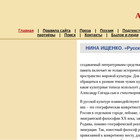
Главная
|
Правила сайта
|
Проза
|
Поэзия
|
Подтекст
партнёры
|
Поиск
|
Контакты
|
Былое и люди
НИНА ИЩЕНКО. «Русск
создаваемый литературными средства
память включает не только историчес
пространство мировой культуры. Для
обращаться к разным темам чужих ку
какие культурные топосы использует 
Александр Сигида-сын в стихотворен
В русской культуре взаимодействуют 
них – это географическая конкретност
России в отдельном городе, пейзаже,
эмигрантской философии ХХ века, за
Родины, помимо географической реал
эмиграции. Так, известный философ р
привязанной к конкретному месту, дл