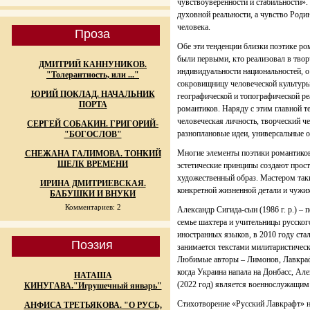
чувствоуверенности и стабильности».
духовной реальности, а чувство Род
человека.
Проза
Обе эти тенденции близки поэтике ро
были первыми, кто реализовал в твор
ДМИТРИЙ КАННУНИКОВ.
индивидуальности национальностей, 
"Толерантность, или ..."
сокровищницу человеческой культуры
ЮРИЙ ПОКЛАД. НАЧАЛЬНИК
географической и топографической ре
ПОРТА
романтиков. Наряду с этим главной 
человеческая личность, творческий ч
СЕРГЕЙ СОБАКИН. ГРИГОРИЙ-
разноплановые идеи, универсальные о
"БОГОСЛОВ"
Многие элементы поэтики романтиков
СНЕЖАНА ГАЛИМОВА. ТОНКИЙ
ШЕЛК ВРЕМЕНИ
эстетические принципы создают прос
художественный образ. Мастером так
ИРИНА ДМИТРИЕВСКАЯ.
конкретной жизненной детали и чужи
БАБУШКИ И ВНУКИ
Комментариев: 2
Александр Сигида-сын (1986 г. р.) – 
семье шахтера и учительницы русског
иностранных языков, в 2010 году ста
Поэзия
занимается текстами милитаристическ
Любимые авторы – Лимонов, Лавкрафт
когда Украина напала на Донбасс, Ал
НАТАША
(2022 год) является военнослужащим
КИНУГАВА."Игрушечный январь"
Стихотворение «Русский Лавкрафт» на
АНФИСА ТРЕТЬЯКОВА. "О РУСЬ,