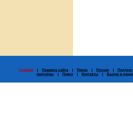
Главная
|
Правила сайта
|
Проза
|
Поэзия
|
Подтекс
партнёры
|
Поиск
|
Контакты
|
Былое и люди