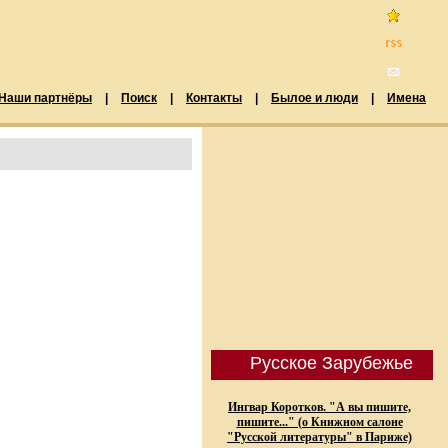
Наши партнёры
|
Поиск
|
Контакты
|
Былое и люди
|
Имена
Русское Зарубежье
Ингвар Коротков. "А вы пишите,
пишите..." (о Книжном салоне
"Русской литературы" в Париже)