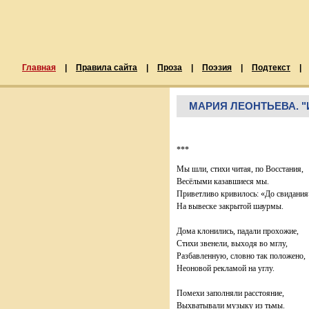
Главная
|
Правила сайта
|
Проза
|
Поэзия
|
Подтекст
|
МАРИЯ ЛЕОНТЬЕВА. "И
***
Мы шли, стихи читая, по Восстания,
Весёлыми казавшиеся мы.
Приветливо кривилось: «До свидания
На вывеске закрытой шаурмы.
Дома клонились, падали прохожие,
Стихи звенели, выходя во мглу,
Разбавленную, словно так положено,
Неоновой рекламой на углу.
Помехи заполняли расстояние,
Выхватывали музыку из тьмы.