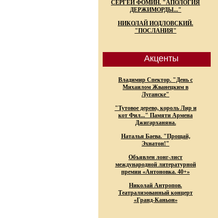
СЕРГЕЙ ФОМИН. "АПОЛОГИЯ
ДЕРЖИМОРДЫ..."
НИКОЛАЙ ИОДЛОВСКИЙ.
"ПОСЛАНИЯ"
Акценты
Владимир Спектор. "День с
Михаилом Жванецким в
Луганске"
"Тутовое дерево, король Лир и
кот Фил..." Памяти Армена
Джигарханяна.
Наталья Баева. "Прощай,
Эхнатон!"
Объявлен лонг-лист
международной литературной
премии «Антоновка. 40+»
Николай Антропов.
Театрализованный концерт
«Гранд-Каньон»