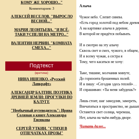
КОМУ ЖЕ ХОРОШО..."
Алыча
Комментариев: 3
АЛЕКСЕЙ ВЕСЕЛОВ. "ВЫРОСЛО
Чужое небо. Слепит синева.
ВЕСНОЙ..."
«Есть город золотой под небом древн
А на картинке алыча в деревне,
МАРИЯ ЛЕОНТЬЕВА. "И ВСЁ-
В которой не придётся побывать.
ТАКИ УСПЕЛИ НА МЕТРО..."
ВАЛЕНТИН НЕРВИН. "КОМНАТА
И я смотрю на эту алычу
СМЕХА..."
Сквозь свет и смех, чужого, в общем,
И я всему чужая, а сестра я
Тому, чего касаться не хочу:
Подтекст
Тьме, тишине, молчания минуте,
(критика)
До горизонта брошенных полей.
НИНА ИЩЕНКО. «Русский
Лавкрафт»
И я пишу: «Сегодня здесь теплей»…
И спрашиваю: «Ты меня забудешь?»
АЛЕКСАНДР БАЛТИН. ПОЭТИКА
ДРЕВНЕЙ ЗЕМЛИ: ПРОГУЛКИ ПО
Лишь стоит, шаг замедлив, замереть,
КАЛУГЕ
Впечататься в пространство, не дышат
"Необычный путеводитель": Ирина
Останется свет солнца, черемша,
Соляная о книге Александра
Нет, алыча на чьём-нибудь дворе.
Евсюкова
Читать далее...
СЕРГЕЙ УТКИН. "СТИХИ В
ОТПЕЧАТКАХ ПРОЗЫ"