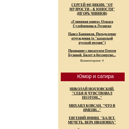
СЕРГЕЙ ФЕДЯКИН. "ОТ
МУДРОСТИ – К ЮНОСТИ"
(ИГОРЬ ЧИННОВ)
«Глиняная книга» Олжаса
Сулейменова в Луганске
Павел Банников. Преодоление
отчуждения (о "казахской
русской поэзии")
Прощание с писателем Олесем
Бузиной. Билет в бессмертие...
Комментариев: 4
Юмор и сатира
НИКОЛАЙ ИОДЛОВСКИЙ.
"СЕБЯ Я ЧУВСТВОВАЛ
ПОЭТОМ..."
МИХАИЛ КОВСАН. "ЧТО В
ИМЕНИ..."
ЕВГЕНИЙ ИМИШ. "БАЛЕТ.
МЕЧЕТЬ. ВЕРА ИВАНОВНА"