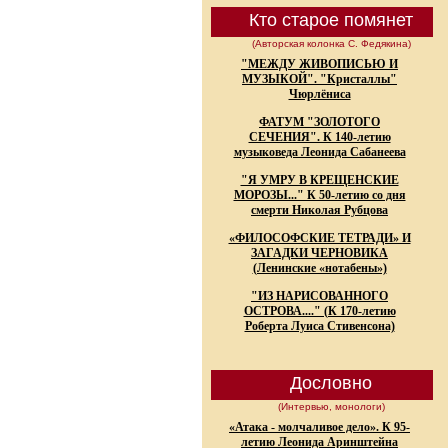
Кто старое помянет
(Авторская колонка С. Федякина)
"МЕЖДУ ЖИВОПИСЬЮ И
МУЗЫКОЙ". "Кристаллы"
Чюрлёниса
ФАТУМ "ЗОЛОТОГО
СЕЧЕНИЯ". К 140-летию
музыковеда Леонида Сабанеева
"Я УМРУ В КРЕЩЕНСКИЕ
МОРОЗЫ..." К 50-летию со дня
смерти Николая Рубцова
«ФИЛОСОФСКИЕ ТЕТРАДИ» И
ЗАГАДКИ ЧЕРНОВИКА
(Ленинские «нотабены»)
"ИЗ НАРИСОВАННОГО
ОСТРОВА...." (К 170-летию
Роберта Луиса Стивенсона)
Дословно
(Интервью, монологи)
«Атака - молчаливое дело». К 95-
летию Леонида Аринштейна