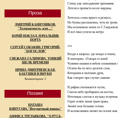
Стихи, как запоздавшие признания
Летели в пропасть возле шаурмы.
Проза
Хотелось слова яркого и резкого,
Но буквы рассыпались, чуть их тронь.
ДМИТРИЙ КАННУНИКОВ.
Мы вспомнили зачем-то С.Гандлевск
"Толерантность, или ..."
И всё-таки успели на метро.
ЮРИЙ ПОКЛАД. НАЧАЛЬНИК
ПОРТА
***
СЕРГЕЙ СОБАКИН. ГРИГОРИЙ-
"БОГОСЛОВ"
Входя в квартал, где мокро и темно,
СНЕЖАНА ГАЛИМОВА. ТОНКИЙ
Я повторяю: «Говори со мной
ШЕЛК ВРЕМЕНИ
Чужими окнами и небом оловянным.
Отлить бы из него десяток слов,
ИРИНА ДМИТРИЕВСКАЯ.
Которыми я наломаю дров,
БАБУШКИ И ВНУКИ
Как говорят при случае славяне.
Комментариев: 2
И рифма спотыкается чуток,
Сквозь небо пробираясь на восток,
Поэзия
Неточным слогом в музыку встревая
Горит огнём лихая трын-трава,
НАТАША
Звенит моя больная голова.
КИНУГАВА."Игрушечный январь"
И колокольчики звенят на склоне мая.
АНФИСА ТРЕТЬЯКОВА. "О РУСЬ,