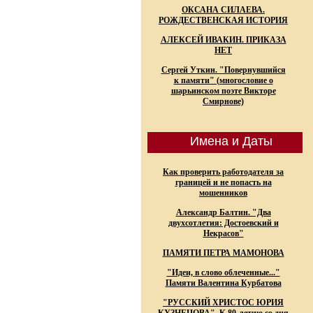
ОКСАНА СИЛАЕВА.
РОЖДЕСТВЕНСКАЯ ИСТОРИЯ
АЛЕКСЕЙ ИВАКИН. ПРИКАЗА
НЕТ
Сергей Уткин. "Повернувшийся
к памяти" (многословие о
шарьинском поэте Викторе
Смирнове)
Имена и Даты
Как проверить работодателя за
границей и не попасть на
мошенников
Александр Балтин. "Два
двухсотлетия: Достоевский и
Некрасов"
ПАМЯТИ ПЕТРА МАМОНОВА
"Идеи, в слово облеченные..."
Памяти Валентина Курбатова
"РУССКИЙ ХРИСТОС ЮРИЯ