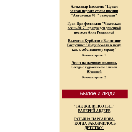
Александр Евсюков: "Прием
заявок первого сезона премии
"Антоновка 40+" завершен"
Гран-При фестиваля "Чеховская
осень-2017" присужден донецкой
поэтессе Анне Ревякиной
Валентин Курбатов о Валентине
Распутине: "Люди бежали к нему,
как к собственному сердцу"
Комментариев: 1
Эскиз на мамином пианино.
Беседа с художником Еленой
Юшиной
Комментариев: 2
Былое и люди
"ТАК ЖИЛИ ПОЭТЫ..."
ВАЛЕРИЙ АВДЕЕВ
ТАТЬЯНА ПАРСАНОВА.
"КОГДА ЗАКОНЧИЛОСЬ
ДЕТСТВО"