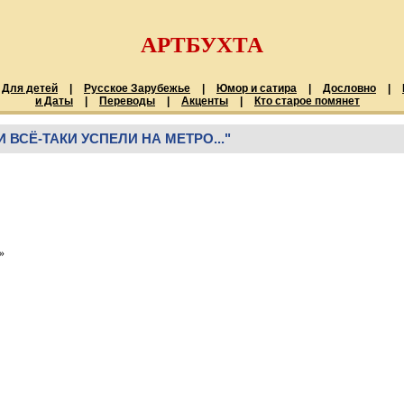
АРТБУХТА
Для детей
|
Русское Зарубежье
|
Юмор и сатира
|
Дословно
|
и Даты
|
Переводы
|
Акценты
|
Кто старое помянет
 ВСЁ-ТАКИ УСПЕЛИ НА МЕТРО..."
»