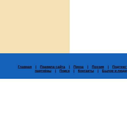
Главная
|
Правила сайта
|
Проза
|
Поэзия
|
Подтекс
партнёры
|
Поиск
|
Контакты
|
Былое и люди