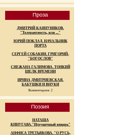
Проза
ДМИТРИЙ КАННУНИКОВ.
"Толерантность, или ..."
ЮРИЙ ПОКЛАД. НАЧАЛЬНИК
ПОРТА
СЕРГЕЙ СОБАКИН. ГРИГОРИЙ-
"БОГОСЛОВ"
СНЕЖАНА ГАЛИМОВА. ТОНКИЙ
ШЕЛК ВРЕМЕНИ
ИРИНА ДМИТРИЕВСКАЯ.
БАБУШКИ И ВНУКИ
Комментариев: 2
Поэзия
НАТАША
КИНУГАВА."Игрушечный январь"
АНФИСА ТРЕТЬЯКОВА. "О РУСЬ,