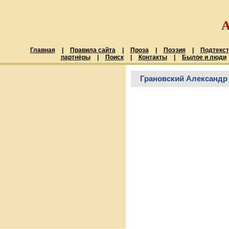
Главная
|
Правила сайта
|
Проза
|
Поэзия
|
Подтекст
партнёры
|
Поиск
|
Контакты
|
Былое и люди
Грановский Александр