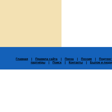
Главная
|
Правила сайта
|
Проза
|
Поэзия
|
Подтекс
партнёры
|
Поиск
|
Контакты
|
Былое и люди