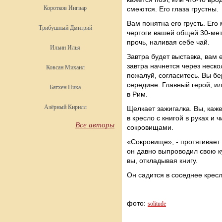
Коротков Ингвар
смеются. Его глаза грустны.
Вам понятна его грусть. Его
Трибушный Дмитрий
чертоги вашей общей 30-ме
прочь, наливая себе чай.
Ильин Илья
Завтра будет выставка, вам 
завтра начнется через неско
Ковсан Михаил
пожалуй, согласитесь. Вы бе
середине. Главный герой, и
Батхен Ника
в Рим.
Азёрный Кирилл
Щелкает зажигалка. Вы, каже
в кресло с книгой в руках и ч
Все авторы
сокровищами.
«Сокровище», - протягивает 
он давно выпроводил свою ку
вы, откладывая книгу.
Он садится в соседнее кресл
фото:
solitude