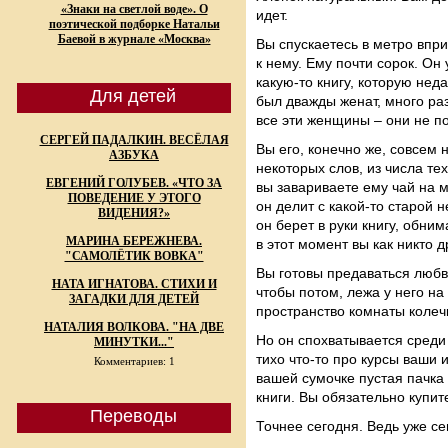
«Знаки на светлой воде». О
идет.
поэтической подборке Натальи
Баевой в журнале «Москва»
Вы спускаетесь в метро впр
к нему. Ему почти сорок. Он 
какую-то книгу, которую нед
Для детей
был дважды женат, много раз
все эти женщины – они не по
СЕРГЕЙ ПАДАЛКИН. ВЕСЁЛАЯ
Вы его, конечно же, совсем 
АЗБУКА
некоторых слов, из числа тех
ЕВГЕНИЙ ГОЛУБЕВ. «ЧТО ЗА
вы завариваете ему чай на 
ПОВЕДЕНИЕ У ЭТОГО
он делит с какой-то старой 
ВИДЕНИЯ?»
он берет в руки книгу, обни
МАРИНА БЕРЕЖНЕВА.
в этот момент вы как никто 
"САМОЛЁТИК ВОВКА"
Вы готовы предаваться любви
НАТА ИГНАТОВА. СТИХИ И
чтобы потом, лежа у него на 
ЗАГАДКИ ДЛЯ ДЕТЕЙ
пространство комнаты колеч
НАТАЛИЯ ВОЛКОВА. "НА ДВЕ
Но он спохватывается среди 
МИНУТКИ..."
тихо что-то про курсы ваши и
Комментариев: 1
вашей сумочке пустая пачка 
книги. Вы обязательно купите
Переводы
Точнее сегодня. Ведь уже се