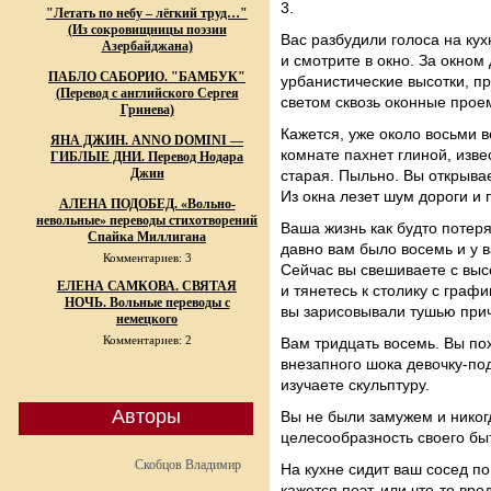
3.
"Летать по небу – лёгкий труд…"
(Из сокровищницы поэзии
Вас разбудили голоса на кух
Азербайджана)
и смотрите в окно. За окном
ПАБЛО САБОРИО. "БАМБУК"
урбанистические высотки, п
(Перевод с английского Сергея
светом сквозь оконные прое
Гринева)
Кажется, уже около восьми в
ЯНА ДЖИН. ANNO DOMINI —
комнате пахнет глиной, изв
ГИБЛЫЕ ДНИ. Перевод Нодара
Джин
старая. Пыльно. Вы открывае
Из окна лезет шум дороги и 
АЛЕНА ПОДОБЕД. «Вольно-
невольные» переводы стихотворений
Ваша жизнь как будто потеря
Спайка Миллигана
давно вам было восемь и у
Комментариев: 3
Сейчас вы свешиваете с выс
ЕЛЕНА САМКОВА. СВЯТАЯ
и тянетесь к столику с граф
НОЧЬ. Вольные переводы с
вы зарисовывали тушью при
немецкого
Комментариев: 2
Вам тридцать восемь. Вы по
внезапного шока девочку-под
изучаете скульптуру.
Авторы
Вы не были замужем и никогд
целесообразность своего быт
Скобцов Владимир
На кухне сидит ваш сосед по
кажется поэт, или что-то вро