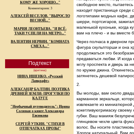
КОМУ ЖЕ ХОРОШО..."
свободное место, пытаетесь
Комментариев: 3
находит пристанище среди 
логотипами модных кафе, д
АЛЕКСЕЙ ВЕСЕЛОВ. "ВЫРОСЛО
ВЕСНОЙ..."
шерри, портсигаров, зажига
маленькой кухоньке, когда к
МАРИЯ ЛЕОНТЬЕВА. "И ВСЁ-
вам на плечо - и вы вместе б
ТАКИ УСПЕЛИ НА МЕТРО..."
Через полчаса в дверном пр
ВАЛЕНТИН НЕРВИН. "КОМНАТА
СМЕХА..."
фигура скульпторши и она х
продолжаться это безобразие
предаваться любви. И когда
Подтекст
мглу проспекта и дверь за н
по кружке джина. Откинетесь 
(критика)
затянетесь дешевой папироск
НИНА ИЩЕНКО. «Русский
Лавкрафт»
2.
АЛЕКСАНДР БАЛТИН. ПОЭТИКА
Вы молоды, вам около двадц
ДРЕВНЕЙ ЗЕМЛИ: ПРОГУЛКИ ПО
КАЛУГЕ
карманное зеркальце, котор
извлекаете из миниатюрной 
"Необычный путеводитель": Ирина
кокетливуюгримаску своему
Соляная о книге Александра
Евсюкова
губки. Ваш макияж безупреч
глянцевом чехле цвета фукси
СЕРГЕЙ УТКИН. "СТИХИ В
волос. Вы носите пластиковы
ОТПЕЧАТКАХ ПРОЗЫ"
Хлопок натуральный. Вам до