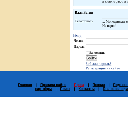
в кино играют, и 
Влад Ветин
Севастополь
... Молоденькая 
Не верю!
Вход
Логин:
Пароль:
Запомнить
Забыли пароль?
Регистрация на сайте
Главная
|
Правила сайта
|
Проза
|
Поэзия
|
Подтекс
партнёры
|
Поиск
|
Контакты
|
Былое и люди