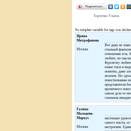
Поделиться…
Харченко Ульяна
No template variable for tags was declar
Ирина
Митрофанова
Вот даже не знаю
Москва
стильной фантази
отношения есть. 
любите, но она ва
Курсистку любите
юные глаза и види
понятно, даже эле
незачем. Но здесь
повествованию не
представители бо
ироничного повест
самом деле-то не
стильном имидже 
Галина
Мальцева-
Маркус
настоящее удоволь
самого текста, от
Москва
настроения. Единс