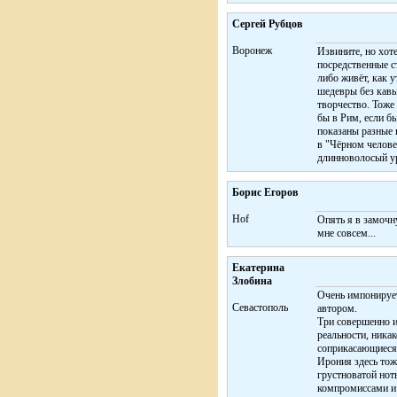
Сергей Рубцов
Воронеж
Извините, но хоте
посредственные ст
либо живёт, как 
шедевры без кавыч
творчество. Тоже
бы в Рим, если бы
показаны разные в
в "Чёрном челове
длинноволосый уро
Борис Егоров
Hof
Опять я в замочн
мне совсем...
Екатерина
Злобина
Очень импонирует
Cевастополь
автором.
Три совершенно и
реальности, ника
соприкасающиеся 
Ирония здесь тоже
грустноватой ноты
компромиссами и