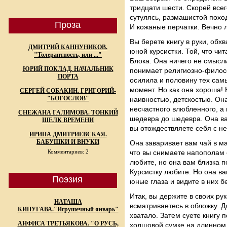
тридцати шести. Скорей всег
сутулясь, размашистой поход
Проза
И кожаные перчатки. Вечно л
Вы берете книгу в руки, обх
ДМИТРИЙ КАННУНИКОВ.
юной курсистки. Той, что чи
"Толерантность, или ..."
Блока. Она ничего не смысл
ЮРИЙ ПОКЛАД. НАЧАЛЬНИК
понимает религиозно-филос
ПОРТА
осилила и половину тех самы
момент. Но как она хороша! 
СЕРГЕЙ СОБАКИН. ГРИГОРИЙ-
"БОГОСЛОВ"
наивностью, детскостью. Она
несчастного влюбленного, а
СНЕЖАНА ГАЛИМОВА. ТОНКИЙ
шедевра до шедевра. Она вам
ШЕЛК ВРЕМЕНИ
вы отождествляете себя с не
ИРИНА ДМИТРИЕВСКАЯ.
БАБУШКИ И ВНУКИ
Она заваривает вам чай в м
Комментариев: 2
что вы снимаете напополам с
любите, но она вам близка по
Курсистку любите. Но она ва
Поэзия
юные глаза и видите в них 
Итак, вы держите в своих рук
НАТАША
всматриваетесь в обложку. Д
КИНУГАВА."Игрушечный январь"
хватало. Затем суете книгу 
АНФИСА ТРЕТЬЯКОВА. "О РУСЬ,
холщовой сумке на длинном 