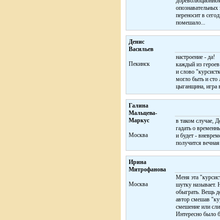
дореволюционном 
опознавательных 
переносит в сегод
помешало...
Денис
Васильев
настроение - да!
Пекинск
каждый из героев
и слово "курсист
могло быть и сто 
цыганщина, игра в
Галина
Мальцева-
Маркус
в таком случае, Д
гадать о временны
Москва
и будет - вневрем
получится вечная
Ирина
Митрофанова
Меня эта "курсист
Москва
шутку называет. Н
обыграть. Вещь д
автор смешав "кур
смешение или сли
Интересно было б