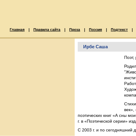
Главная
|
Правила сайта
|
Проза
|
Поэзия
|
Подтекст
|
Ирбе Саша
Поэт,
Родил
"Живо
инсти
Работ
Худож
компа
Стихи
век»,
поэтических книг «А сны мои
г. в «Поэтической серии» из
С 2003 г. и по сегодняшний