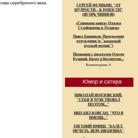
сква серебряного века.
СЕРГЕЙ ФЕДЯКИН. "ОТ
МУДРОСТИ – К ЮНОСТИ"
(ИГОРЬ ЧИННОВ)
«Глиняная книга» Олжаса
Сулейменова в Луганске
Павел Банников. Преодоление
отчуждения (о "казахской
русской поэзии")
Прощание с писателем Олесем
Бузиной. Билет в бессмертие...
Комментариев: 4
Юмор и сатира
НИКОЛАЙ ИОДЛОВСКИЙ.
"СЕБЯ Я ЧУВСТВОВАЛ
ПОЭТОМ..."
МИХАИЛ КОВСАН. "ЧТО В
ИМЕНИ..."
ЕВГЕНИЙ ИМИШ. "БАЛЕТ.
МЕЧЕТЬ. ВЕРА ИВАНОВНА"