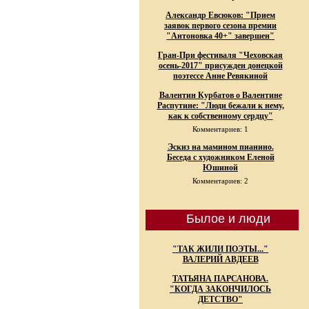
Александр Евсюков: "Прием
заявок первого сезона премии
"Антоновка 40+" завершен"
Гран-При фестиваля "Чеховская
осень-2017" присужден донецкой
поэтессе Анне Ревякиной
Валентин Курбатов о Валентине
Распутине: "Люди бежали к нему,
как к собственному сердцу"
Комментариев: 1
Эскиз на мамином пианино.
Беседа с художником Еленой
Юшиной
Комментариев: 2
Былое и люди
"ТАК ЖИЛИ ПОЭТЫ..."
ВАЛЕРИЙ АВДЕЕВ
ТАТЬЯНА ПАРСАНОВА.
"КОГДА ЗАКОНЧИЛОСЬ
ДЕТСТВО"