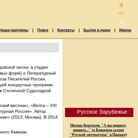
Наши партнёры
|
Поиск
|
Контакты
|
Былое и люди
|
Имена
довской песни, в студии
овых форм) и Литературный
оюза Писателей России.
щей концертных программ.
ов Столичной Судоходной
кий вестник», «Волга – XXI
атурная Россия». Автор
Русское Зарубежье
ние» (2013, Москва). В 2014
Ингвар Коротков. "А вы пишите,
пишите..." (о Книжном салоне
ного Кавказа.
"Русской литературы" в Париже)