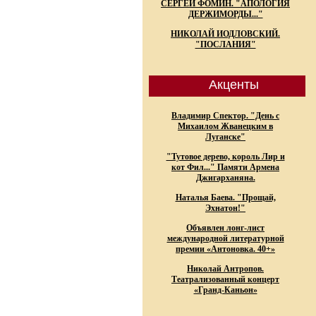
СЕРГЕЙ ФОМИН. "АПОЛОГИЯ
ДЕРЖИМОРДЫ..."
НИКОЛАЙ ИОДЛОВСКИЙ.
"ПОСЛАНИЯ"
Акценты
Владимир Спектор. "День с
Михаилом Жванецким в
Луганске"
"Тутовое дерево, король Лир и
кот Фил..." Памяти Армена
Джигарханяна.
Наталья Баева. "Прощай,
Эхнатон!"
Объявлен лонг-лист
международной литературной
премии «Антоновка. 40+»
Николай Антропов.
Театрализованный концерт
«Гранд-Каньон»