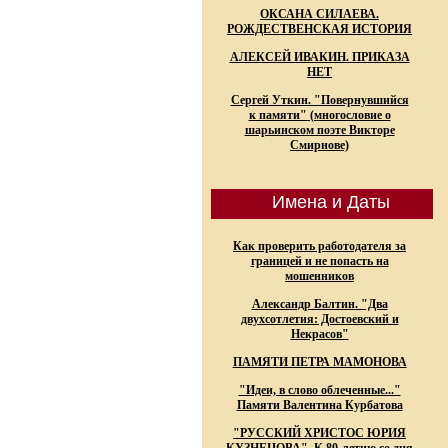
ОКСАНА СИЛАЕВА.
РОЖДЕСТВЕНСКАЯ ИСТОРИЯ
АЛЕКСЕЙ ИВАКИН. ПРИКАЗА
НЕТ
Сергей Уткин. "Повернувшийся
к памяти" (многословие о
шарьинском поэте Викторе
Смирнове)
Имена и Даты
Как проверить работодателя за
границей и не попасть на
мошенников
Александр Балтин. "Два
двухсотлетия: Достоевский и
Некрасов"
ПАМЯТИ ПЕТРА МАМОНОВА
"Идеи, в слово облеченные..."
Памяти Валентина Курбатова
"РУССКИЙ ХРИСТОС ЮРИЯ