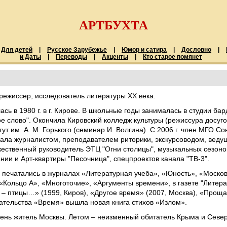
АРТБУХТА
Для детей
|
Русское Зарубежье
|
Юмор и сатира
|
Дословно
|
и Даты
|
Переводы
|
Акценты
|
Кто старое помянет
 режиссер, исследователь литературы XX века.
ась в 1980 г. в г. Кирове. В школьные годы занималась в студии бар
е слово". Окончила Кировский колледж культуры (режиссура досуг
тут им. А. М. Горького (семинар И. Волгина). С 2006 г. член МГО С
ала журналистом, преподавателем риторики, экскурсоводом, веду
ественный руководитель ЭТЦ "Огни столицы", музыкальных сезон
нии и Арт-квартиры "Песочница", спецпроектов канала "ТВ-3".
 печатались в журналах «Литературная учеба», «Юность», «Московс
 «Кольцо А», «Многоточие», «Аргументы времени», в газете "Литер
 – птицы…» (1999, Киров), «Другое время» (2007, Москва), «Проща
дательства «Время» вышла новая книга стихов «Излом».
 день житель Москвы. Летом – неизменный обитатель Крыма и Север