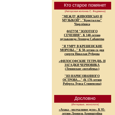
Кто старое помянет
(Авторская колонка С. Федякина)
"МЕЖДУ ЖИВОПИСЬЮ И
МУЗЫКОЙ". "Кристаллы"
Чюрлёниса
ФАТУМ "ЗОЛОТОГО
СЕЧЕНИЯ". К 140-летию
музыковеда Леонида Сабанеева
"Я УМРУ В КРЕЩЕНСКИЕ
МОРОЗЫ..." К 50-летию со дня
смерти Николая Рубцова
«ФИЛОСОФСКИЕ ТЕТРАДИ» И
ЗАГАДКИ ЧЕРНОВИКА
(Ленинские «нотабены»)
"ИЗ НАРИСОВАННОГО
ОСТРОВА...." (К 170-летию
Роберта Луиса Стивенсона)
Дословно
(Интервью, монологи)
«Атака - молчаливое дело». К 95-
летию Леонида Аринштейна