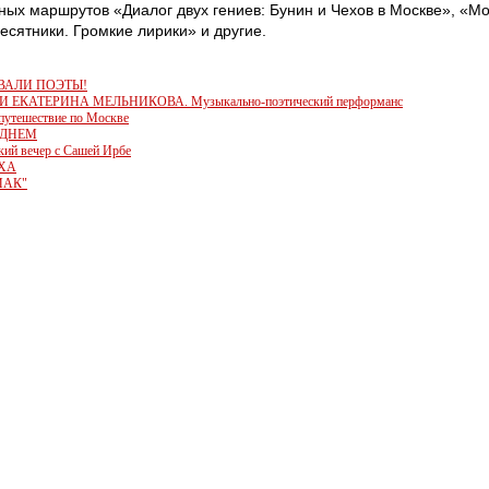
ных маршрутов «Диалог двух гениев: Бунин и Чехов в Москве», «Мо
есятники. Громкие лирики» и другие.
ОВАЛИ ПОЭТЫ!
 ЕКАТЕРИНА МЕЛЬНИКОВА. Музыкально-поэтический перформанс
путешествие по Москве
ЕДНЕМ
кий вечер с Сашей Ирбе
ЭХА
ИАК"