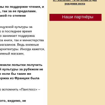
КУЗНЕЦОВА". К 80-летию со дня
рождения поэта
ы по поддержке чтения, и
 так за ее пределами.
акой-то степени
Наши партнёры
цузской культуры за
о в последнее время
то занимает поддержка
а книги, так и министерства
магазинов. Ведь книжные
рхитектуры. Иногда кажется,
нижный магазин,
менили попытки получить
й культуры за рубежом не
о если бы такие же
ддержка из Франции была
о вспомнить «Панглосc» –
это, видимо, не