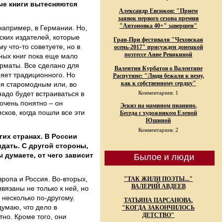
ые книги вытесняются
Александр Евсюков: "Прием
заявок первого сезона премии
"Антоновка 40+" завершен"
например, в Германии. Но,
ских издателей, которые
Гран-При фестиваля "Чеховская
у что-то советуете, но в
осень-2017" присужден донецкой
поэтессе Анне Ревякиной
нных книг пока еще мало
орматы. Все сделано для
Валентин Курбатов о Валентине
няет традиционного. Но
Распутине: "Люди бежали к нему,
как к собственному сердцу"
тся старомодным или, во
адо будет встраиваться в
Комментариев: 1
 очень понятно – он
Эскиз на мамином пианино.
сков, когда пошли все эти
Беседа с художником Еленой
Юшиной
Комментариев: 2
гих странах. В России
дать. С другой стороны,
 думаете, от чего зависит
Былое и люди
ропа и Россия. Во-вторых,
"ТАК ЖИЛИ ПОЭТЫ..."
ВАЛЕРИЙ АВДЕЕВ
язаны не только к ней, но
т несколько по-другому.
ТАТЬЯНА ПАРСАНОВА.
умаю, что дело в
"КОГДА ЗАКОНЧИЛОСЬ
ДЕТСТВО"
но. Кроме того, они