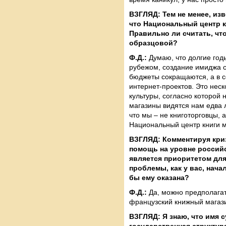
ВЗГЛЯД: Тем не менее, из
что Национальный центр кн
Правильно ли считать, что
образцовой?
Ф.Д.:
Думаю, что долгие год
рубежом, создание имиджа с
бюджеты сокращаются, а в с
интернет-проектов. Это нес
культуры, согласно которой
магазины видятся нам едва л
что мы – не книготорговцы, 
Национальный центр книги м
ВЗГЛЯД: Комментируя криз
помощь на уровне российс
является приоритетом для
проблемы, как у вас, нача
бы ему оказана?
Ф.Д.:
Да, можно предполагат
французский книжный магазин
ВЗГЛЯД: Я знаю, что имя с