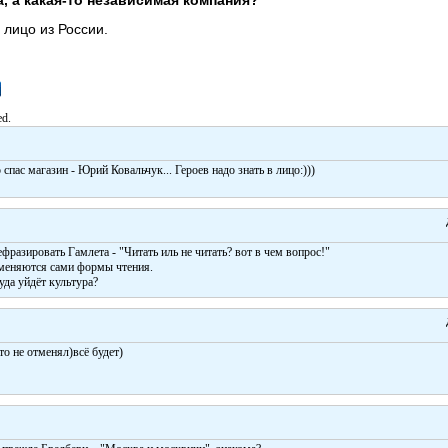
, а какая-то независимая компания?
 лицо из России.
ed.
 спас магазин - Юрий Ковальчук... Героев надо знать в лицо:)))
ефразировать Гамлета - "Читать иль не читать? вот в чем вопрос!"
 меняются сами формы чтения.
куда уйдёт культура?
то не отменял)всё будет)