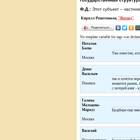
государственная структура
Ф.Д.:
Этот субъект – частное
Кирилл Решетников,
"Взгляд"
Поделиться…
No template variable for tags was declar
Наталья
Баева
Уже известно, кто
Москва
Денис
Васильев
так и хочется пер
Пекинск
меняется рынок,
с потерей книг - 
Галина
Мальцева-
Маркус
Брэдбери еще ник
Москва
Василий