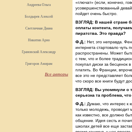
«глючат» (если, конечно, го
Андреева Ольга
усовершенствованный девайс
пойдет очень быстро.
Болдырев Алексей
ВЗГЛЯД: В нашей стране бы
оплаты контента, получае
Светличная Диана
пиратства. Это правда?
Никитин Арно
Ф.Д.:
Нет, это неправда. Фено
интернета стартовало чуть п
Грановский Александр
распространены. Может быть,
с тем, что и более традицио
Григоров Амирам
покупал диски за бесценок в
платить. Во Франции, впроч
Все авторы
все это не представляет бо
что скоро все книги будут д
ВЗГЛЯД: Вы упомянули о то
серьезна та проблема, чт
Ф.Д.:
Думаю, что интерес к к
только молодежь, проводит м
как известно, все должно бы
общение. Идея сесть и почит
школах детей все еще застав
время каникул, у нас просто