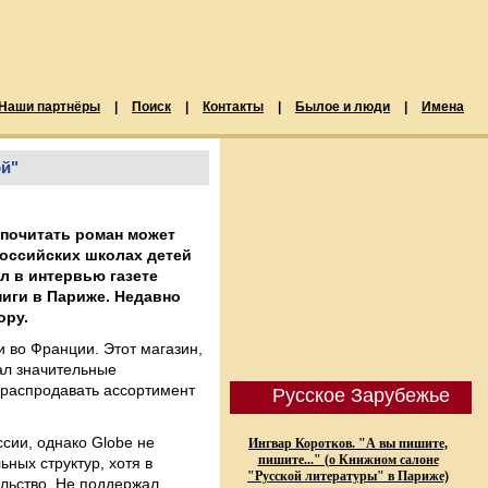
Наши партнёры
|
Поиск
|
Контакты
|
Былое и люди
|
Имена
ой"
 почитать роман может
 российских школах детей
ил в интервью газете
ниги в Париже. Недавно
ору.
и во Франции. Этот магазин,
ал значительные
 распродавать ассортимент
Русское Зарубежье
сии, однако Globe не
Ингвар Коротков. "А вы пишите,
пишите..." (о Книжном салоне
ных структур, хотя в
"Русской литературы" в Париже)
льство. Не поддержал