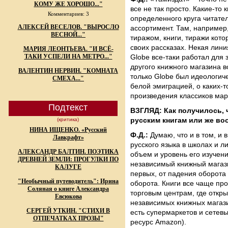
КОМУ ЖЕ ХОРОШО..."
все не так просто. Какие-то
Комментариев: 3
определенного круга читате
АЛЕКСЕЙ ВЕСЕЛОВ. "ВЫРОСЛО
ассортимент. Там, например
ВЕСНОЙ..."
тиражом, книги, тиражи кото
своих рассказах. Некая лин
МАРИЯ ЛЕОНТЬЕВА. "И ВСЁ-
ТАКИ УСПЕЛИ НА МЕТРО..."
Globe все-таки работал для 
другого книжного магазина в
ВАЛЕНТИН НЕРВИН. "КОМНАТА
только Globe был идеологич
СМЕХА..."
белой эмиграцией, о каких-т
произведения классиков мар
Подтекст
ВЗГЛЯД: Как получилось, ч
русским книгам или же во
(критика)
НИНА ИЩЕНКО. «Русский
Ф.Д.:
Думаю, что и в том, и 
Лавкрафт»
русского языка в школах и л
АЛЕКСАНДР БАЛТИН. ПОЭТИКА
объем и уровень его изучени
ДРЕВНЕЙ ЗЕМЛИ: ПРОГУЛКИ ПО
независимый книжный магазин
КАЛУГЕ
первых, от падения оборота 
"Необычный путеводитель": Ирина
оборота. Книги все чаще пр
Соляная о книге Александра
торговым центрам, где откры
Евсюкова
независимых книжных магазин
СЕРГЕЙ УТКИН. "СТИХИ В
есть супермаркетов и сетев
ОТПЕЧАТКАХ ПРОЗЫ"
ресурс Amazon).