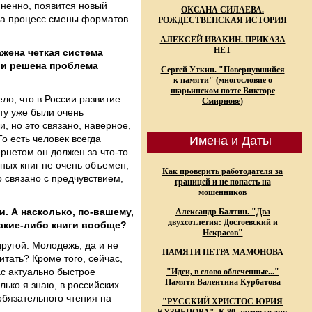
мненно, появится новый
ОКСАНА СИЛАЕВА.
гда процесс смены форматов
РОЖДЕСТВЕНСКАЯ ИСТОРИЯ
АЛЕКСЕЙ ИВАКИН. ПРИКАЗА
НЕТ
ажена четкая система
» и решена проблема
Сергей Уткин. "Повернувшийся
к памяти" (многословие о
шарьинском поэте Викторе
ело, что в России развитие
Смирнове)
нту уже были очень
, но это связано, наверное,
о есть человек всегда
Имена и Даты
рнетом он должен за что-то
нных книг не очень объемен,
Как проверить работодателя за
 связано с предчувствием,
границей и не попасть на
мошенников
и. А насколько, по-вашему,
Александр Балтин. "Два
двухсотлетия: Достоевский и
какие-либо книги вообще?
Некрасов"
другой. Молодежь, да и не
ПАМЯТИ ПЕТРА МАМОНОВА
итать? Кроме того, сейчас,
ас актуально быстрое
"Идеи, в слово облеченные..."
Памяти Валентина Курбатова
лько я знаю, в российских
обязательного чтения на
"РУССКИЙ ХРИСТОС ЮРИЯ