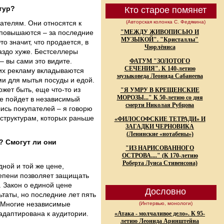
тур?
Кто старое помянет
ателям. Они относятся к
(Авторская колонка С. Федякина)
х повышаются – за последние
"МЕЖДУ ЖИВОПИСЬЮ И
МУЗЫКОЙ". "Кристаллы"
о значит, что продается, в
Чюрлёниса
раздо хуже. Бестселлеры
– вы сами это видите.
ФАТУМ "ЗОЛОТОГО
СЕЧЕНИЯ". К 140-летию
их рекламу вкладываются
музыковеда Леонида Сабанеева
ами для мытья посуды и едой.
жет быть, еще что-то из
"Я УМРУ В КРЕЩЕНСКИЕ
МОРОЗЫ..." К 50-летию со дня
не пойдет в независимый
смерти Николая Рубцова
ись покупателей – я говорю
 структурам, которых раньше
«ФИЛОСОФСКИЕ ТЕТРАДИ» И
ЗАГАДКИ ЧЕРНОВИКА
(Ленинские «нотабены»)
? Смогут ли они
"ИЗ НАРИСОВАННОГО
ОСТРОВА...." (К 170-летию
Роберта Луиса Стивенсона)
дной и той же цене,
тепени позволяет защищать
. Закон о единой цене
Дословно
ьтаты, но последние лет пять
. Многие независимые
(Интервью, монологи)
 адаптирована к аудитории.
«Атака - молчаливое дело». К 95-
летию Леонида Аринштейна