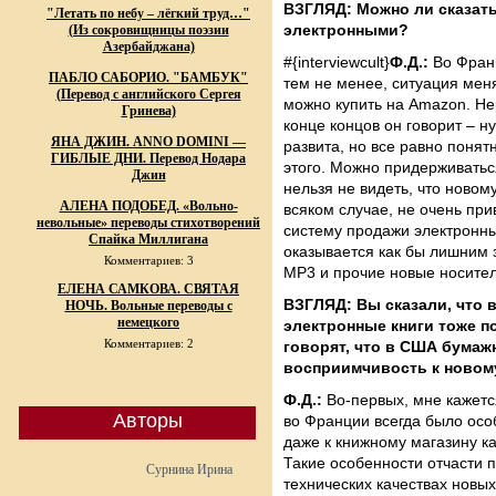
ВЗГЛЯД: Можно ли сказать
"Летать по небу – лёгкий труд…"
электронными?
(Из сокровищницы поэзии
Азербайджана)
#{interviewcult}
Ф.Д.:
Во Франц
ПАБЛО САБОРИО. "БАМБУК"
тем не менее, ситуация мен
(Перевод с английского Сергея
можно купить на Amazon. Нер
Гринева)
конце концов он говорит – н
ЯНА ДЖИН. ANNO DOMINI —
развита, но все равно понят
ГИБЛЫЕ ДНИ. Перевод Нодара
этого. Можно придерживаться
Джин
нельзя не видеть, что новом
АЛЕНА ПОДОБЕД. «Вольно-
всяком случае, не очень при
невольные» переводы стихотворений
систему продажи электронных
Спайка Миллигана
оказывается как бы лишним з
Комментариев: 3
MP3 и прочие новые носители
ЕЛЕНА САМКОВА. СВЯТАЯ
ВЗГЛЯД: Вы сказали, что 
НОЧЬ. Вольные переводы с
немецкого
электронные книги тоже п
Комментариев: 2
говорят, что в США бумаж
восприимчивость к новом
Ф.Д.:
Во-первых, мне кажется
Авторы
во Франции всегда было осо
даже к книжному магазину как
Такие особенности отчасти 
Сурнина Ирина
технических качествах новых