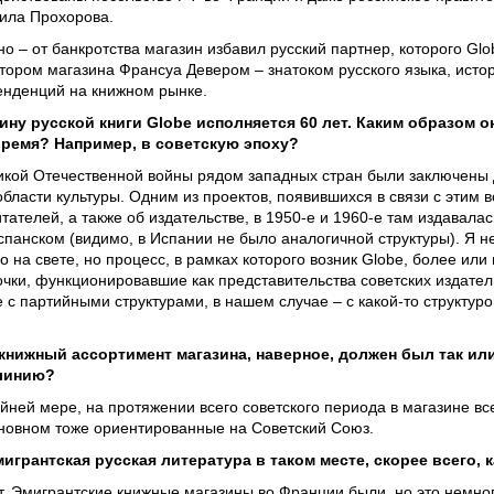
ила Прохорова.
– от банкротства магазин избавил русский партнер, которого Glob
ором магазина Франсуа Девером – знатоком русского языка, исто
тенденций на книжном рынке.
ину русской книги Globe исполняется 60 лет. Каким образом он
ремя? Например, в советскую эпоху?
кой Отечественной войны рядом западных стран были заключены 
бласти культуры. Одним из проектов, появившихся в связи с этим в
тателей, а также об издательстве, в 1950-е и 1960-е там издавал
спанском (видимо, в Испании не было аналогичной структуры). Я 
о на свете, но процесс, в рамках которого возник Globe, более или
очки, функционировавшие как представительства советских издател
с партийными структурами, в нашем случае – с какой-то структур
книжный ассортимент магазина, наверное, должен был так ил
линию?
йней мере, на протяжении всего советского периода в магазине вс
новном тоже ориентированные на Советский Союз.
игрантская русская литература в таком месте, скорее всего, 
т. Эмигрантские книжные магазины во Франции были, но это немног