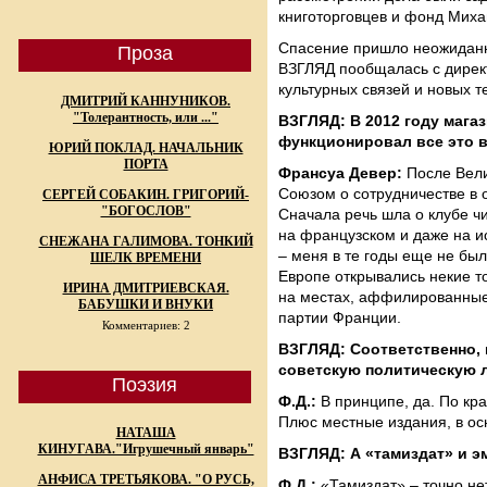
книготорговцев и фонд Миха
Спасение пришло неожиданно 
Проза
ВЗГЛЯД пообщалась с директ
культурных связей и новых 
ДМИТРИЙ КАННУНИКОВ.
"Толерантность, или ..."
ВЗГЛЯД: В 2012 году магаз
функционировал все это в
ЮРИЙ ПОКЛАД. НАЧАЛЬНИК
ПОРТА
Франсуа Девер:
После Вели
Союзом о сотрудничестве в о
СЕРГЕЙ СОБАКИН. ГРИГОРИЙ-
"БОГОСЛОВ"
Сначала речь шла о клубе чи
на французском и даже на и
СНЕЖАНА ГАЛИМОВА. ТОНКИЙ
– меня в те годы еще не был
ШЕЛК ВРЕМЕНИ
Европе открывались некие т
ИРИНА ДМИТРИЕВСКАЯ.
на местах, аффилированные 
БАБУШКИ И ВНУКИ
партии Франции.
Комментариев: 2
ВЗГЛЯД: Соответственно, 
советскую политическую 
Поэзия
Ф.Д.:
В принципе, да. По кра
Плюс местные издания, в ос
НАТАША
КИНУГАВА."Игрушечный январь"
ВЗГЛЯД: А «тамиздат» и эм
АНФИСА ТРЕТЬЯКОВА. "О РУСЬ,
Ф.Д.:
«Тамиздат» – точно не