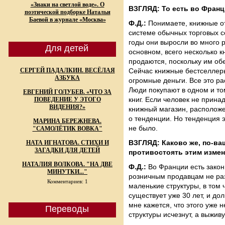
«Знаки на светлой воде». О
ВЗГЛЯД: То есть во Фран
поэтической подборке Натальи
Баевой в журнале «Москва»
Ф.Д.:
Понимаете, книжные от
системе обычных торговых с
годы они выросли во много р
Для детей
основном, всего несколько к
продаются, поскольку им об
СЕРГЕЙ ПАДАЛКИН. ВЕСЁЛАЯ
Сейчас книжные бестселлер
АЗБУКА
огромные деньги. Все это ра
Люди покупают в одном и то
ЕВГЕНИЙ ГОЛУБЕВ. «ЧТО ЗА
книг. Если человек не прина
ПОВЕДЕНИЕ У ЭТОГО
ВИДЕНИЯ?»
книжный магазин, расположе
о тенденции. Но тенденция э
МАРИНА БЕРЕЖНЕВА.
не было.
"САМОЛЁТИК ВОВКА"
ВЗГЛЯД: Каково же, по-в
НАТА ИГНАТОВА. СТИХИ И
ЗАГАДКИ ДЛЯ ДЕТЕЙ
противостоять этим изме
НАТАЛИЯ ВОЛКОВА. "НА ДВЕ
Ф.Д.:
Во Франции есть закон 
МИНУТКИ..."
розничным продавцам не раз
Комментариев: 1
маленькие структуры, в том 
существует уже 30 лет, и до
мне кажется, что этого уже 
Переводы
структуры исчезнут, а выжив