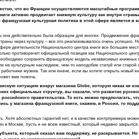
вестно, что во Франции осуществляются масштабные программ
иги активно продвигает книжную культуру как внутри страны,
 французская культурная политика в этой сфере является в к
ы она действительно была образцом для многих. Продвижение фран
траны через культуру – все это реализовывалось очень успешно. Н
фере деятельности Национального центра книги все большее мес
колько противоречит официальной позиции как Национального центр
 необходимо сохранять французскую модель независимых книжных 
и не культурным наследием, чем-то наподобие статуй или старой а
а работники музеев. Так или иначе, если вы хотите открыть новый к
ожет вам помочь.
исную ситуацию вокруг магазина Globe, которую никак не из
ких официальных структур, вы сказали, что развитие русско
 российского правительства. То есть можно предполагать, чт
лись у магазина французской книги, скажем, в России, то по
ь. Хотя абсолютных гарантий нет, и в качестве контрпримера можн
 в Москве, пусть и не всем известный, который недавно закрылся.
убъекта, который оказал вам поддержку, не раскрывается. Но 