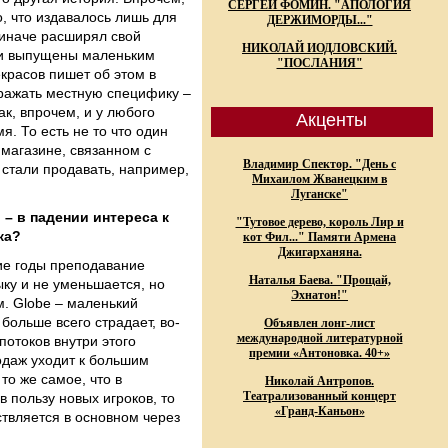
СЕРГЕЙ ФОМИН. "АПОЛОГИЯ
о, что издавалось лишь для
ДЕРЖИМОРДЫ..."
 иначе расширял свой
НИКОЛАЙ ИОДЛОВСКИЙ.
ыли выпущены маленьким
"ПОСЛАНИЯ"
красов пишет об этом в
тражать местную специфику –
ак, впрочем, и у любого
Акценты
. То есть не то что один
магазине, связанном с
Владимир Спектор. "День с
е стали продавать, например,
Михаилом Жванецким в
Луганске"
 – в падении интереса к
"Тутовое дерево, король Лир и
ка?
кот Фил..." Памяти Армена
Джигарханяна.
ние годы преподавание
Наталья Баева. "Прощай,
ыку и не уменьшается, но
Эхнатон!"
м. Globe – маленький
больше всего страдает, во-
Объявлен лонг-лист
международной литературной
потоков внутри этого
премии «Антоновка. 40+»
одаж уходит к большим
то же самое, что в
Николай Антропов.
Театрализованный концерт
 пользу новых игроков, то
«Гранд-Каньон»
ствляется в основном через