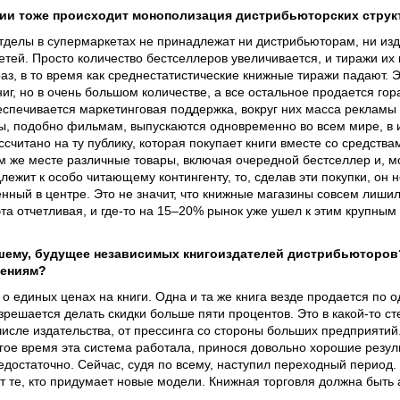
ции тоже происходит монополизация дистрибьюторских струк
делы в супермаркетах не принадлежат ни дистрибьюторам, ни изд
етей. Просто количество бестселлеров увеличивается, и тиражи и
аз, в то время как среднестатистические книжные тиражи падают. Эт
ниг, но в очень большом количестве, а все остальное продается го
еспечивается маркетинговая поддержка, вокруг них масса рекламы 
ы, подобно фильмам, выпускаются одновременно во всем мире, в 
ссчитано на ту публику, которая покупает книги вместе со средств
м же месте различные товары, включая очередной бестселлер и, мо
длежит к особо читающему контингенту, то, сделав эти покупки, он 
нный в центре. Это не значит, что книжные магазины совсем лишил
та отчетливая, и где-то на 15–20% рынок уже ушел к этим крупным
ашему, будущее независимых книгоиздателей дистрибьюторов
нениям?
о единых ценах на книги. Одна и та же книга везде продается по о
решается делать скидки больше пяти процентов. Это в какой-то с
числе издательства, от прессинга со стороны больших предприятий
лгое время эта система работала, принося довольно хорошие резул
недостаточно. Сейчас, судя по всему, наступил переходный период
ут те, кто придумает новые модели. Книжная торговля должна быть