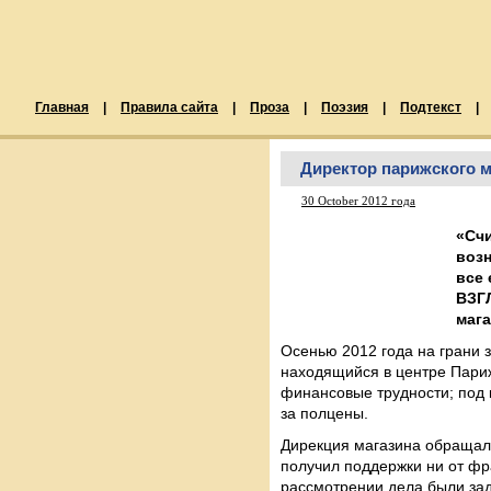
Главная
|
Правила сайта
|
Проза
|
Поэзия
|
Подтекст
|
Директор парижского ма
30 October 2012 года
«Счи
возн
все 
ВЗГЛ
мага
Осенью 2012 года на грани 
находящийся в центре Париж
финансовые трудности; под 
за полцены.
Дирекция магазина обращала
получил поддержки ни от фра
рассмотрении дела были зад