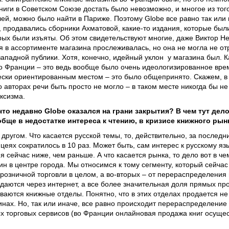
 книги в Советском Союзе достать было невозможно, и многое из тог
лей, можно было найти в Париже. Поэтому Globe все равно так или
, продавались сборники Ахматовой, какие-то издания, которые б
рых были изъяты. Об этом свидетельствуют многие, даже Виктор Не
ия в ассортименте магазина прослеживалась, но она не могла не о
западной публики. Хотя, конечно, идейный уклон у магазина был. К
о Франции – это ведь вообще было очень идеологизированное время
ески ориентированным местом – это было общепринято. Скажем, в 
о авторах речи быть просто не могло – в таком месте никогда бы н
ксизма.
то недавно Globe оказался на грани закрытия? В чем тут дело
обще в недостатке интереса к чтению, в кризисе книжного рын
в другом. Что касается русской темы, то, действительно, за послед
ицеях сократилось в 10 раз. Может быть, сам интерес к русскому яз
я сейчас ниже, чем раньше. А что касается рынка, то дело вот в че
 в центре города. Мы относимся к тому сегменту, который сейчас 
розничной торговли в целом, а во-вторых – от перераспределения 
одаются через интернет, а все более значительная доля прямых пр
ваются книжные отделы. Понятно, что в этих отделах продается не 
ах. Но, так или иначе, все равно происходит перераспределение в
ых торговых сервисов (во Франции онлайновая продажа книг осуще