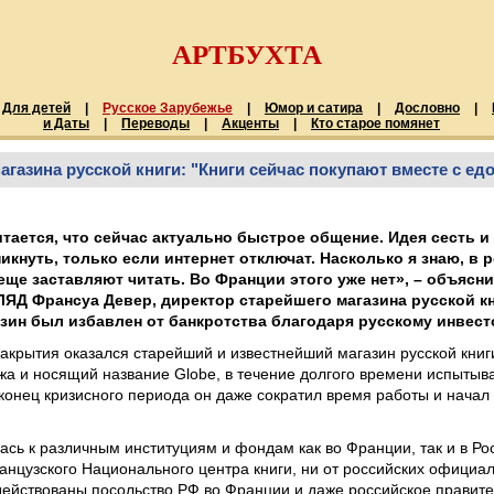
АРТБУХТА
Для детей
|
Русское Зарубежье
|
Юмор и сатира
|
Дословно
|
и Даты
|
Переводы
|
Акценты
|
Кто старое помянет
газина русской книги: "Книги сейчас покупают вместе с ед
тается, что сейчас актуально быстрое общение. Идея сесть и
икнуть, только если интернет отключат. Насколько я знаю, в
еще заставляют читать. Во Франции этого уже нет», – объясн
ЯД Франсуа Девер, директор старейшего магазина русской к
зин был избавлен от банкротства благодаря русскому инвест
закрытия оказался старейший и известнейший магазин русской книг
а и носящий название Globe, в течение долгого времени испытыв
конец кризисного периода он даже сократил время работы и начал
сь к различным институциям и фондам как во Франции, так и в Рос
нцузского Национального центра книги, ни от российских официаль
ействованы посольство РФ во Франции и даже российское правите