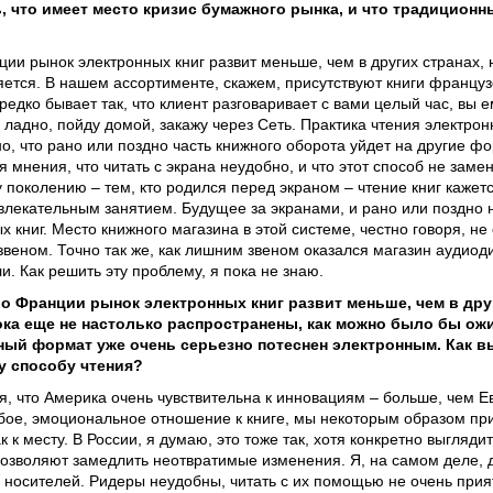
, что имеет место кризис бумажного рынка, и что традиционн
ии рынок электронных книг развит меньше, чем в других странах, 
яется. В нашем ассортименте, скажем, присутствуют книги француз
едко бывает так, что клиент разговаривает с вами целый час, вы ем
у ладно, пойду домой, закажу через Сеть. Практика чтения электро
но, что рано или поздно часть книжного оборота уйдет на другие ф
 мнения, что читать с экрана неудобно, и что этот способ не заме
у поколению – тем, кто родился перед экраном – чтение книг каже
влекательным занятием. Будущее за экранами, и рано или поздно н
 книг. Место книжного магазина в этой системе, честно говоря, не
веном. Точно так же, как лишним звеном оказался магазин аудиоди
. Как решить эту проблему, я пока не знаю.
во Франции рынок электронных книг развит меньше, чем в дру
ока еще не настолько распространены, как можно было бы ожи
ный формат уже очень серьезно потеснен электронным. Как вы
у способу чтения?
, что Америка очень чувствительна к инновациям – больше, чем Ев
бое, эмоциональное отношение к книге, мы некоторым образом прив
 к месту. В России, я думаю, это тоже так, хотя конкретно выгляди
позволяют замедлить неотвратимые изменения. Я, на самом деле, д
 носителей. Ридеры неудобны, читать с их помощью не очень прият