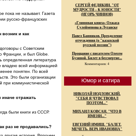
СЕРГЕЙ ФЕДЯКИН. "ОТ
МУДРОСТИ – К ЮНОСТИ"
e пока не называет. Газета
(ИГОРЬ ЧИННОВ)
рии русско-французских
«Глиняная книга» Олжаса
Сулейменова в Луганске
 возник и как
Павел Банников. Преодоление
отчуждения (о "казахской
русской поэзии")
договоры с Советским
Прощание с писателем Олесем
о Франции, и был Globe.
Бузиной. Билет в бессмертие...
ась определенная литература
Комментариев: 4
не владею всей информацией
 менее понятен. По всей
ьств. Это были организации
Юмор и сатира
ой при коммунистической
НИКОЛАЙ ИОДЛОВСКИЙ.
и иначе отражать
"СЕБЯ Я ЧУВСТВОВАЛ
ПОЭТОМ..."
МИХАИЛ КОВСАН. "ЧТО В
егда были книги из СССР.
ИМЕНИ..."
ЕВГЕНИЙ ИМИШ. "БАЛЕТ.
как раз не продавались?
МЕЧЕТЬ. ВЕРА ИВАНОВНА"
о другая история. Впрочем,