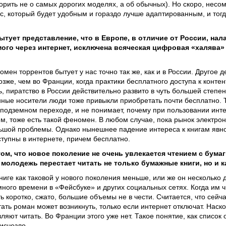
ворить не о самых дорогих моделях, а об обычных). Но скоро, несо
, который будет удобным и гораздо лучше адаптированным, и то
тует представление, что в Европе, в отличие от России, нал
мого через интернет, исключена всяческая цифровая «халява
мен торрентов бытует у нас точно так же, как и в России. Другое д
озже, чем во Франции, когда практики бесплатного доступа к конте
 пиратство в России действительно развито в чуть большей степени
нные носители люди тоже привыкли приобретать почти бесплатно. Т
 подземном переходе, и не понимает, почему при пользовании инте
ем, тоже есть такой феномен. В любом случае, пока рынок электро
льшой проблемы. Однако нынешнее падение интереса к книгам явно
оступны в интернете, причем бесплатно.
м, что новое поколение не очень увлекается чтением с бумаг
о молодежь перестает читать не только бумажные книги, но и 
ниге как таковой у нового поколения меньше, или же он несколько 
ного времени в «Фейсбуке» и других социальных сетях. Когда им ч
ть коротко, сжато, большие объемы не в чести. Считается, что сейч
ать роман может возникнуть, только если интернет отключат. Наско
ляют читать. Во Франции этого уже нет. Такое понятие, как список 
 исчезло.