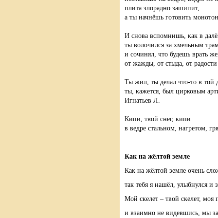
плита злорадно зашипит,
а ты начнёшь готовить монотон
И снова вспомнишь, как в далё
ты волочился за хмельным тра
и сочинял, что будешь врать же
от жажды, от стыда, от радости
Ты жил, ты делал что-то в той 
ты, кажется, был цирковым арт
Игнатьев Л.
Кипи, твой снег, кипи
в ведре стальном, нагретом, гр
Как на жёлтой земле
Как на жёлтой земле очень сло
так тебя я нашёл, улыбнулся и з
Мой скелет – твой скелет, моя 
и взаимно не видевшись, мы за