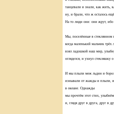
танцевали и знали, как жить, к
ну, и брали, что ж осталось ещ
На то люди они: они жрут, ибо
Мы, поселённые в стеклянном 
когда маленький мальчик трёх 
взял ладошкой наш мир, улыбн
огляделся, и ухнул стекляшку о
И мы плыли меж льдин и борол
изнывали от жажды и плыли, 
в океане. Однажды
мы прочтём этот стих, улыбнём
и, глядя друг в друга, друг в д