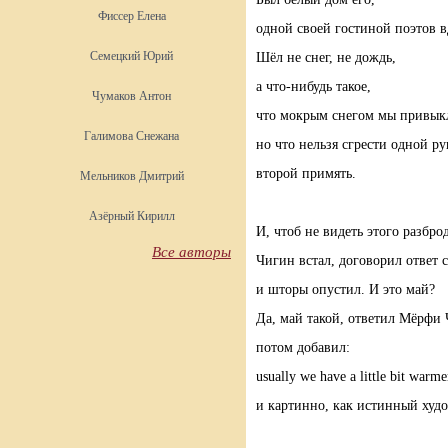
Фиссер Елена
одной своей гостиной поэтов 
Семецкий Юрий
Шёл не снег, не дождь,
а что-нибудь такое,
Чумаков Антон
что мокрым снегом мы привыкл
Галимова Снежана
но что нельзя сгрести одной ру
второй примять.
Мельников Дмитрий
Азёрный Кирилл
И, чтоб не видеть этого разбро
Все авторы
Чигин встал, договорил ответ с
и шторы опустил. И это май?
Да, май такой, ответил Мёрфи
потом добавил:
usually we have a little bit warme
и картинно, как истинный худо