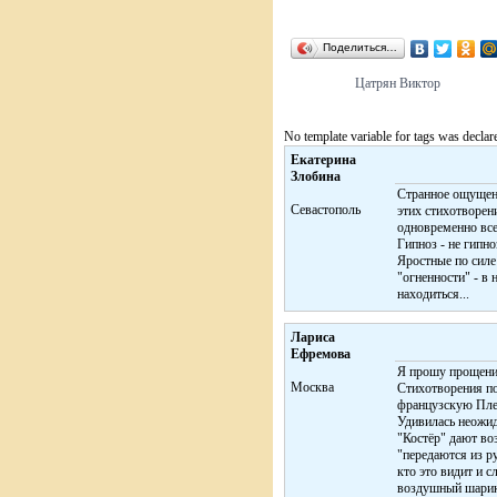
Поделиться…
Цатрян Виктор
No template variable for tags was declar
Екатерина
Злобина
Странное ощущени
Cевастополь
этих стихотворени
одновременно все
Гипноз - не гипноз
Яростные по силе
"огненности" - в 
находиться...
Лариса
Ефремова
Я прошу прощения
Москва
Стихотворения по
французскую Пле
Удивилась неожид
"Костёр" дают во
"передаются из р
кто это видит и с
воздушный шари