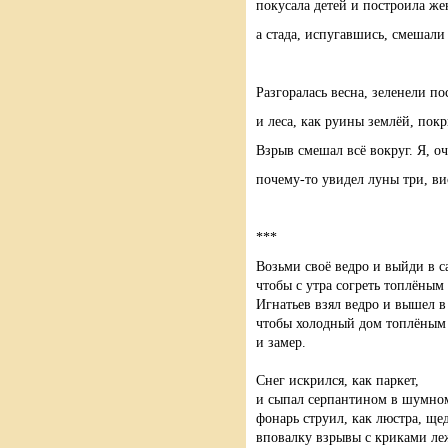
покусала детей и построила же
а стада, испугавшись, смешали
Разгоралась весна, зеленели п
и леса, как руины землёй, пок
Взрыв смешал всё вокруг. Я, о
почему-то увидел луны три, ви
***
Возьми своё ведро и выйди в с
чтобы с утра согреть топлёным 
Игнатьев взял ведро и вышел в 
чтобы холодный дом топлёным 
и замер.
Снег искрился, как паркет,
и сыпал серпантином в шумном
фонарь струил, как люстра, ще
вповалку взрывы с криками ле