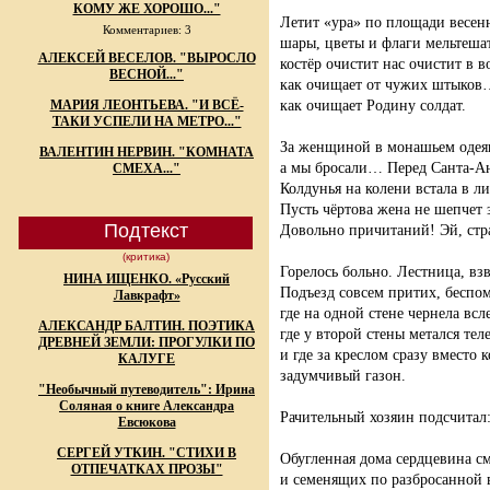
КОМУ ЖЕ ХОРОШО..."
Летит «ура» по площади весен
Комментариев: 3
шары, цветы и флаги мельтеша
АЛЕКСЕЙ ВЕСЕЛОВ. "ВЫРОСЛО
костёр очистит нас очистит в в
ВЕСНОЙ..."
как очищает от чужих штыков
как очищает Родину солдат.
МАРИЯ ЛЕОНТЬЕВА. "И ВСЁ-
ТАКИ УСПЕЛИ НА МЕТРО..."
За женщиной в монашьем одея
ВАЛЕНТИН НЕРВИН. "КОМНАТА
а мы бросали… Перед Санта-Ан
СМЕХА..."
Колдунья на колени встала в л
Пусть чёртова жена не шепчет 
Подтекст
Довольно причитаний! Эй, стр
(критика)
Горелось больно. Лестница, взв
НИНА ИЩЕНКО. «Русский
Подъезд совсем притих, беспо
Лавкрафт»
где на одной стене чернела всл
АЛЕКСАНДР БАЛТИН. ПОЭТИКА
где у второй стены метался те
ДРЕВНЕЙ ЗЕМЛИ: ПРОГУЛКИ ПО
и где за креслом сразу вместо
КАЛУГЕ
задумчивый газон.
"Необычный путеводитель": Ирина
Соляная о книге Александра
Рачительный хозяин подсчитал
Евсюкова
СЕРГЕЙ УТКИН. "СТИХИ В
Обугленная дома сердцевина см
ОТПЕЧАТКАХ ПРОЗЫ"
и семенящих по разбросанной в