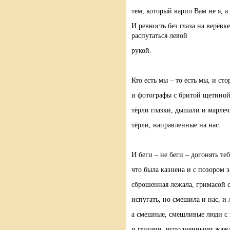
тем, который варил Вам не я, а
И ревность без глаза на верёвк
распутаться левой
рукой.
Кто есть мы – то есть мы, и ст
и фотографы с бритой щетиной 
тёрли глазки, дышали и марле
тёрли, направленные на нас.
И беги – не беги – догонять теб
что была казнена и с позором з
сброшенная лежала, гримасой 
испугать, но смешила и нас, и 
а смешные, смешливые люди с
и глазами, исполненными жажд