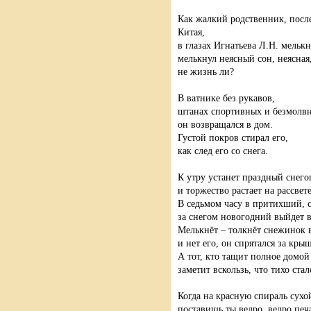
Как жалкий родственник, посл
Китая,
в глазах Игнатьева Л.Н. мелькн
мелькнул неясный сон, неясная,
не жизнь ли?
В ватнике без рукавов,
штанах спортивных и безмолв
он возвращался в дом.
Густой покров стирал его,
как след его со снега.
К утру устанет праздный снего
и торжество растает на рассвете
В седьмом часу в притихший, 
за снегом новогодний выйдет в
Мелькнёт – толкнёт снежинок 
и нет его, он спрятался за кры
А тот, кто тащит полное домой
заметит вскользь, что тихо ста
Когда на красную спираль сухо
поставишь ты ведро, ведро печ