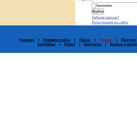
Запомнить
Забыли пароль?
Регистрация на сайте
Главная
|
Правила сайта
|
Проза
|
Поэзия
|
Подтекс
партнёры
|
Поиск
|
Контакты
|
Былое и люди