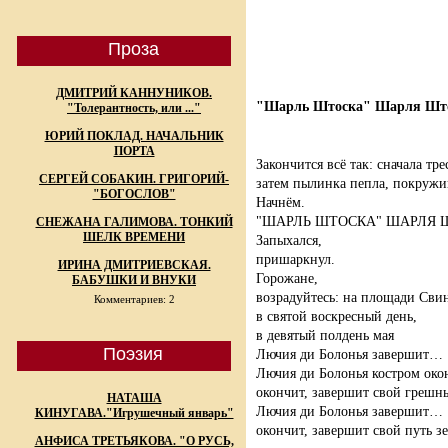
Проза
ДМИТРИЙ КАННУНИКОВ.
"Шарль Штоска" Шарля Шт
"Толерантность, или ..."
ЮРИЙ ПОКЛАД. НАЧАЛЬНИК
ПОРТА
Закончится всё так: сначала тре
СЕРГЕЙ СОБАКИН. ГРИГОРИЙ-
затем пылинка пепла, покружи
"БОГОСЛОВ"
Начнём.
"ШАРЛЬ ШТОСКА" ШАРЛЯ 
СНЕЖАНА ГАЛИМОВА. ТОНКИЙ
ШЕЛК ВРЕМЕНИ
Запыхался,
пришаркнул.
ИРИНА ДМИТРИЕВСКАЯ.
Горожане,
БАБУШКИ И ВНУКИ
возрадуйтесь: на площади Сви
Комментариев: 2
в святой воскресный день,
в девятый полдень мая
Поэзия
Лючия ди Болонья завершит…
Лючия ди Болонья костром ок
окончит, завершит свой греш
НАТАША
Лючия ди Болонья завершит…
КИНУГАВА."Игрушечный январь"
окончит, завершит свой путь з
АНФИСА ТРЕТЬЯКОВА. "О РУСЬ,