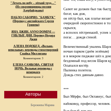
"Летать по небу – лёгкий труд…"
(Из сокровищницы поэзии
Салют не должен был так быстр
Азербайджана)
богат, как дож,
ПАБЛО САБОРИО. "БАМБУК"
он пёстр был, как платье визан
(Перевод с английского Сергея
очередной скоропостижно в то
Гринева)
скрылся,
ЯНА ДЖИН. ANNO DOMINI —
а всполох пёстренький, успев 
ГИБЛЫЕ ДНИ. Перевод Нодара
погас… дождя стеной.
Джин
АЛЕНА ПОДОБЕД. «Вольно-
Величественный увалень Шарль
невольные» переводы стихотворений
ночью парком (днём зелёным)
Спайка Миллигана
и в мокром пиджаке шёл к дом
Комментариев: 3
бездомный под весом Шарля 
ЕЛЕНА САМКОВА. СВЯТАЯ
Осыпался костёр.
НОЧЬ. Вольные переводы с
Пылинка полетела.
немецкого
Дождь стих давным-давно.
Комментариев: 2
***
Авторы
Был Мёрфи, был Октавиус, был
набоковед, профессор, человек.
Бережнева Марина
Был белый дом его,