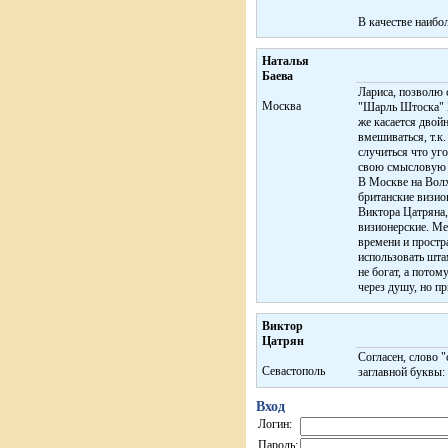
В качестве наибо
Наталья
Баева
Лариса, позволю 
Москва
"Шарль Штоска" Ш
же касается двойн
вмешиваться, т.к
случиться что уг
свою смысловую н
В Москве на Волх
британские визион
Виктора Цатряна,
визионерские. Ме
времени и простр
использовать шта
не богат, а пото
через душу, но п
Виктор
Цатрян
Согласен, слово "
Севастополь
заглавной буквы:
Вход
Логин:
Пароль: