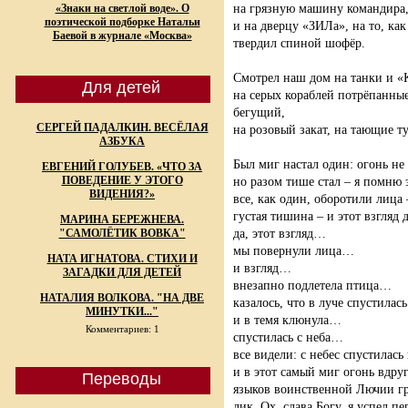
на грязную машину командира,
«Знаки на светлой воде». О
поэтической подборке Натальи
и на дверцу «ЗИЛа», на то, ка
Баевой в журнале «Москва»
твердил спиной шофёр.
Смотрел наш дом на танки и «
Для детей
на серых кораблей потрёпанные
бегущий,
СЕРГЕЙ ПАДАЛКИН. ВЕСЁЛАЯ
на розовый закат, на тающие т
АЗБУКА
Был миг настал один: огонь не
ЕВГЕНИЙ ГОЛУБЕВ. «ЧТО ЗА
ПОВЕДЕНИЕ У ЭТОГО
но разом тише стал – я помню 
ВИДЕНИЯ?»
все, как один, оборотили лица 
густая тишина – и этот взгляд 
МАРИНА БЕРЕЖНЕВА.
да, этот взгляд…
"САМОЛЁТИК ВОВКА"
мы повернули лица…
НАТА ИГНАТОВА. СТИХИ И
и взгляд…
ЗАГАДКИ ДЛЯ ДЕТЕЙ
внезапно подлетела птица…
НАТАЛИЯ ВОЛКОВА. "НА ДВЕ
казалось, что в луче спустилась
МИНУТКИ..."
и в темя клюнула…
Комментариев: 1
спустилась с неба…
все видели: с небес спустилас
и в этот самый миг огонь вдру
Переводы
языков воинственной Лючии г
лик. Ох, слава Богу, я успел пе