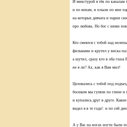
И микстурой я тёк по каналам 
и по венам, и плыли по мне па
на которых девчата и парни сн
про любовь. Но бог с ними пок
Кто смеялся с тобой над нелеп
фильмами и крутил у виска пал
а шутил, сразу кто в оба глаза 
не я ли? Ах, как я Вам мил!
Целовались с тобой под подъез
босиком мы гуляли по глине и 
и купались друг в друге. Какие
видел я в те года!: и по сей де
А у Вас на ногах ногти были 