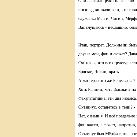
Они сложили руки на коленях
и взгляд впивали в то, что гов
служанка Мэгги, Чигин, Мёрфи
Вас слушаюсь - неслышно, семе
Итак, портрет. Должны ли быть
друзья мои, фон и сюжет? Дава
Считаю я, что все структуры э
Бросьте, Чигин, врать.
А мастера того же Ренессанса?
Хоть Ранний, хоть Высокий ты
Факультативны эти два нюанса.
Октавиус, останетесь в тени? -
Нет, с вами я. И всё предельно 
фон важен, а сюжет, напротив, 
Октавиус был Мёрфи выше рост