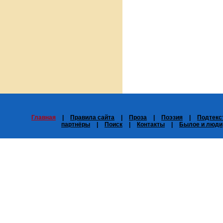
Главная
|
Правила сайта
|
Проза
|
Поэзия
|
Подтекс
партнёры
|
Поиск
|
Контакты
|
Былое и люди