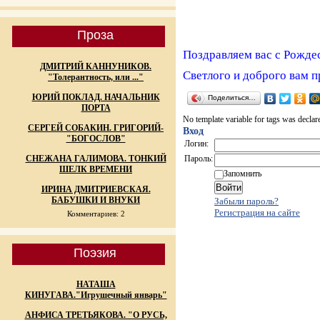
Проза
Поздравляем вас с Рожде
ДМИТРИЙ КАННУНИКОВ.
Светлого и доброго вам п
"Толерантность, или ..."
ЮРИЙ ПОКЛАД. НАЧАЛЬНИК
Поделиться…
ПОРТА
No template variable for tags was declar
СЕРГЕЙ СОБАКИН. ГРИГОРИЙ-
Вход
"БОГОСЛОВ"
Логин:
СНЕЖАНА ГАЛИМОВА. ТОНКИЙ
Пароль:
ШЕЛК ВРЕМЕНИ
Запомнить
ИРИНА ДМИТРИЕВСКАЯ.
БАБУШКИ И ВНУКИ
Забыли пароль?
Регистрация на сайте
Комментариев: 2
Поэзия
НАТАША
КИНУГАВА."Игрушечный январь"
АНФИСА ТРЕТЬЯКОВА. "О РУСЬ,