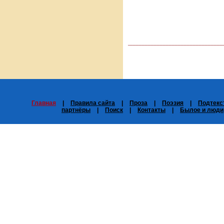
_______________________________
Главная
|
Правила сайта
|
Проза
|
Поэзия
|
Подтекс
партнёры
|
Поиск
|
Контакты
|
Былое и люди