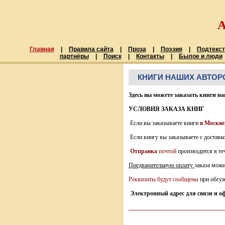
Главная
|
Правила сайта
|
Проза
|
Поэзия
|
Подтекст
партнёры
|
Поиск
|
Контакты
|
Былое и люди
КНИГИ НАШИХ АВТОР
Здесь вы можете заказать книги н
УСЛОВИЯ ЗАКАЗА КНИГ
Если вы заказываете книги
в Москве
Если книгу вы заказываете с достав
Отправка
почтой
производится в те
Предварительную оплату
заказа можн
Реквизиты будут сообщены
при обсу
Электронный адрес для связи и о
________________________________