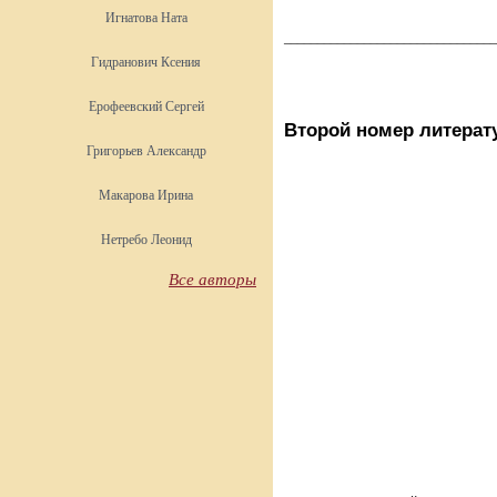
Игнатова Ната
________________________________
Гидранович Ксения
Ерофеевский Сергей
Второй номер литерату
Григорьев Александр
Макарова Ирина
Нетребо Леонид
Все авторы