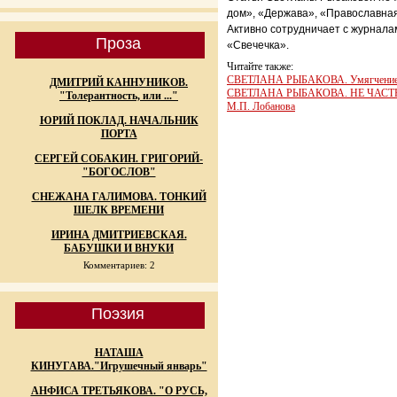
дом», «Держава», «Православная
Активно сотрудничает с журнала
Проза
«Свечечка».
Читайте также:
СВЕТЛАНА РЫБАКОВА. Умягчение 
ДМИТРИЙ КАННУНИКОВ.
СВЕТЛАНА РЫБАКОВА. НЕ ЧАСТНОЕ,
"Толерантность, или ..."
М.П. Лобанова
ЮРИЙ ПОКЛАД. НАЧАЛЬНИК
ПОРТА
СЕРГЕЙ СОБАКИН. ГРИГОРИЙ-
"БОГОСЛОВ"
СНЕЖАНА ГАЛИМОВА. ТОНКИЙ
ШЕЛК ВРЕМЕНИ
ИРИНА ДМИТРИЕВСКАЯ.
БАБУШКИ И ВНУКИ
Комментариев: 2
Поэзия
НАТАША
КИНУГАВА."Игрушечный январь"
АНФИСА ТРЕТЬЯКОВА. "О РУСЬ,