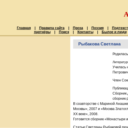
Главная
|
Правила сайта
|
Проза
|
Поэзия
|
Подтекст
партнёры
|
Поиск
|
Контакты
|
Былое и люди
Рыбакова Светлана
Родилась
Литератур
Училась 
Петрович
Член Сою
Публикац
Сборник 
сборник р
В соавторстве с Мариной Анашк
Москвы», 2007 и «Москва Златогл
ХХ веке», 2008.
Готовится сборник «Монастыри и
Статьи Светланы Рыбаковой печ