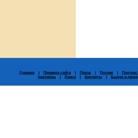
Главная
|
Правила сайта
|
Проза
|
Поэзия
|
Подтекс
партнёры
|
Поиск
|
Контакты
|
Былое и люди