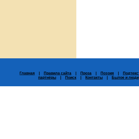
Главная
|
Правила сайта
|
Проза
|
Поэзия
|
Подтекс
партнёры
|
Поиск
|
Контакты
|
Былое и люди