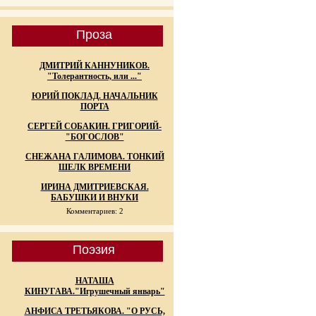
Проза
ДМИТРИЙ КАННУНИКОВ.
"Толерантность, или ..."
ЮРИЙ ПОКЛАД. НАЧАЛЬНИК
ПОРТА
СЕРГЕЙ СОБАКИН. ГРИГОРИЙ-
"БОГОСЛОВ"
СНЕЖАНА ГАЛИМОВА. ТОНКИЙ
ШЕЛК ВРЕМЕНИ
ИРИНА ДМИТРИЕВСКАЯ.
БАБУШКИ И ВНУКИ
Комментариев: 2
Поэзия
НАТАША
КИНУГАВА."Игрушечный январь"
АНФИСА ТРЕТЬЯКОВА. "О РУСЬ,